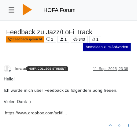
HOFA Forum
Feedback zu Jazz/LoFi Track
1
1
343
1
Feedback gesucht
Anmelden zum Antworten
lenaud
11. Sept. 2025, 23:38
HOFA-COLLEGE STUDENT
Offline
Hello!
Ich würde mich über Feedback zu folgendem Song freuen.
Vielen Dank :)
https://www.dropbox.com/scl/fi...
0