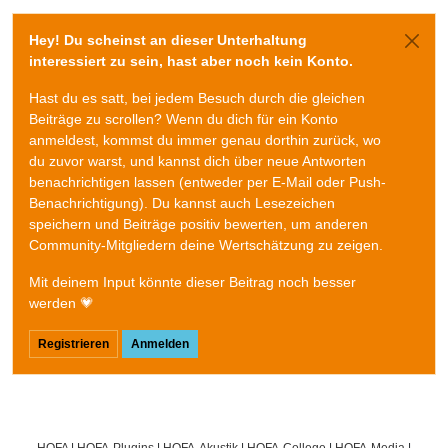
Hey! Du scheinst an dieser Unterhaltung
interessiert zu sein, hast aber noch kein Konto.
Hast du es satt, bei jedem Besuch durch die gleichen
Beiträge zu scrollen? Wenn du dich für ein Konto
anmeldest, kommst du immer genau dorthin zurück, wo
du zuvor warst, und kannst dich über neue Antworten
benachrichtigen lassen (entweder per E-Mail oder Push-
Benachrichtigung). Du kannst auch Lesezeichen
speichern und Beiträge positiv bewerten, um anderen
Community-Mitgliedern deine Wertschätzung zu zeigen.
Mit deinem Input könnte dieser Beitrag noch besser
werden 💗
Registrieren
Anmelden
HOFA
|
HOFA-Plugins
|
HOFA-Akustik
|
HOFA-College
|
HOFA-Media
|