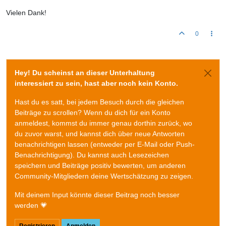
Vielen Dank!
0
Hey! Du scheinst an dieser Unterhaltung
interessiert zu sein, hast aber noch kein Konto.
Hast du es satt, bei jedem Besuch durch die gleichen
Beiträge zu scrollen? Wenn du dich für ein Konto
anmeldest, kommst du immer genau dorthin zurück, wo
du zuvor warst, und kannst dich über neue Antworten
benachrichtigen lassen (entweder per E-Mail oder Push-
Benachrichtigung). Du kannst auch Lesezeichen
speichern und Beiträge positiv bewerten, um anderen
Community-Mitgliedern deine Wertschätzung zu zeigen.
Mit deinem Input könnte dieser Beitrag noch besser
werden 💗
Registrieren
Anmelden