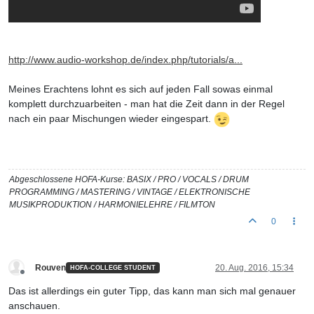
http://www.audio-workshop.de/index.php/tutorials/a...
Meines Erachtens lohnt es sich auf jeden Fall sowas einmal
komplett durchzuarbeiten - man hat die Zeit dann in der Regel
nach ein paar Mischungen wieder eingespart.
Abgeschlossene HOFA-Kurse: BASIX / PRO / VOCALS / DRUM
PROGRAMMING / MASTERING / VINTAGE / ELEKTRONISCHE
MUSIKPRODUKTION / HARMONIELEHRE / FILMTON
0
Rouven
20. Aug. 2016, 15:34
HOFA-COLLEGE STUDENT
Offline
Das ist allerdings ein guter Tipp, das kann man sich mal genauer
anschauen.