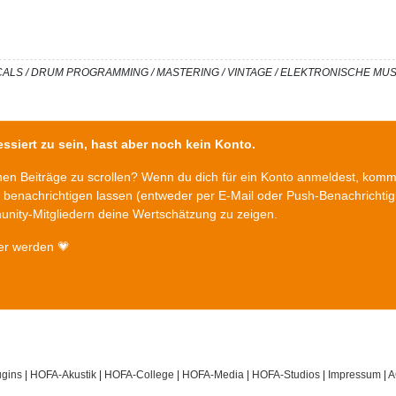
/ VOCALS / DRUM PROGRAMMING / MASTERING / VINTAGE / ELEKTRONISCHE M
ssiert zu sein, hast aber noch kein Konto.
chen Beiträge zu scrollen? Wenn du dich für ein Konto anmeldest, kom
n benachrichtigen lassen (entweder per E-Mail oder Push-Benachrichti
nity-Mitgliedern deine Wertschätzung zu zeigen.
er werden 💗
gins
|
HOFA-Akustik
|
HOFA-College
|
HOFA-Media
|
HOFA-Studios
|
Impressum
|
A