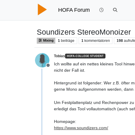
HOFA Forum
Soundizers StereoMonoizer
1
beiträge
1
kommentatoren
198
aufruf
Mixing
Tobias
HOFA-COLLEGE STUDENT
Ich wollte auf ein nettes kleines Tool hi
Offline
nicht der Fall ist.
Hintergrund ist folgender: Wer z.B. öfter
gerne Mono aufgenommen werden, dann aber
Um Festplattenplatz und Rechenpower zu s
erledigt das Tool vollautomatisch (auch se
Homepage:
https://www.soundizers.com/