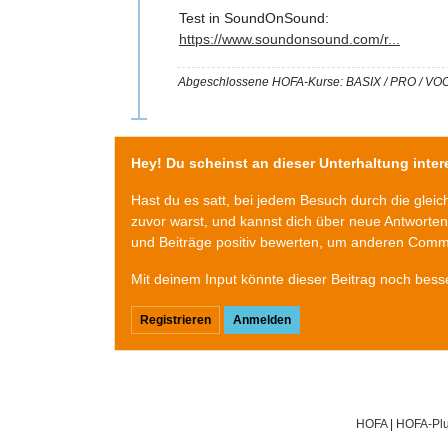
Test in SoundOnSound:
https://www.soundonsound.com/r...
Abgeschlossene HOFA-Kurse: BASIX / PRO 
Hey! Du scheinst an dieser Unterhaltung intere
Hast du es satt, bei jedem Besuch durch die glei
zuvor warst, und kannst dich über neue Antworte
und Beiträge positiv bewerten, um anderen Commu
Mit deinem Input könnte dieser Beitrag noch bess
Registrieren
Anmelden
HOFA
|
HOFA-Plu