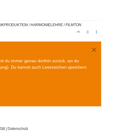
USIKPRODUKTION / HARMONIELEHRE / FILMTON
0
mst du immer genau dorthin zurück, wo du
gung). Du kannst auch Lesezeichen speichern
GB
|
Datenschutz