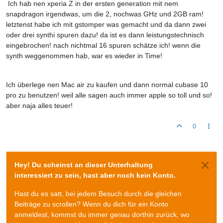
Ich hab nen xperia Z in der ersten generation mit nem
snapdragon irgendwas, um die 2, nochwas GHz und 2GB ram!
letztenst habe ich mit gstomper was gemacht und da dann zwei
oder drei synthi spuren dazu! da ist es dann leistungstechnisch
eingebrochen! nach nichtmal 16 spuren schätze ich! wenn die
synth weggenommen hab, war es wieder in Time!
Ich überlege nen Mac air zu kaufen und dann normal cubase 10
pro zu benutzen! weil alle sagen auch immer apple so toll und so!
aber naja alles teuer!
0
Hey! Du scheinst an dieser Unterhaltung
interessiert zu sein, hast aber noch kein Konto.
Hast du es satt, bei jedem Besuch durch die gleichen
Beiträge zu scrollen? Wenn du dich für ein Konto
anmeldest, kommst du immer genau dorthin zurück, wo