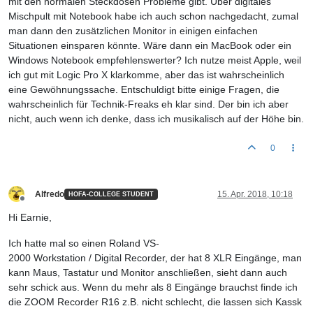
mit den normalen Steckdosen Probleme gibt. Über digitales
Mischpult mit Notebook habe ich auch schon nachgedacht, zumal
man dann den zusätzlichen Monitor in einigen einfachen
Situationen einsparen könnte. Wäre dann ein MacBook oder ein
Windows Notebook empfehlenswerter? Ich nutze meist Apple, weil
ich gut mit Logic Pro X klarkomme, aber das ist wahrscheinlich
eine Gewöhnungssache. Entschuldigt bitte einige Fragen, die
wahrscheinlich für Technik-Freaks eh klar sind. Der bin ich aber
nicht, auch wenn ich denke, dass ich musikalisch auf der Höhe bin.
0
Alfredo
15. Apr. 2018, 10:18
HOFA-COLLEGE STUDENT
Offline
Hi Earnie,
Ich hatte mal so einen Roland VS-
2000 Workstation / Digital Recorder, der hat 8 XLR Eingänge, man
kann Maus, Tastatur und Monitor anschließen, sieht dann auch
sehr schick aus. Wenn du mehr als 8 Eingänge brauchst finde ich
die ZOOM Recorder R16 z.B. nicht schlecht, die lassen sich Kassk