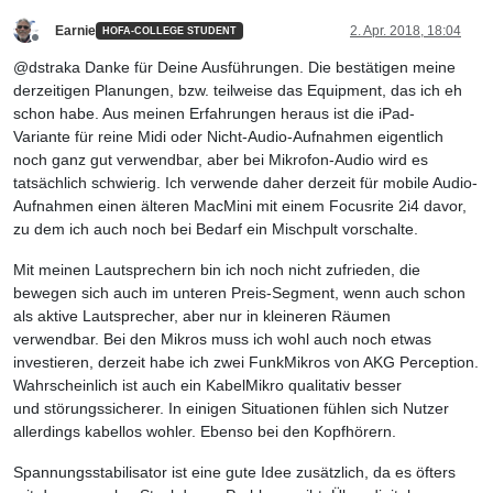
Earnie
2. Apr. 2018, 18:04
HOFA-COLLEGE STUDENT
Offline
@dstraka Danke für Deine Ausführungen. Die bestätigen meine
derzeitigen Planungen, bzw. teilweise das Equipment, das ich eh
schon habe. Aus meinen Erfahrungen heraus ist die iPad-
Variante für reine Midi oder Nicht-Audio-Aufnahmen eigentlich
noch ganz gut verwendbar, aber bei Mikrofon-Audio wird es
tatsächlich schwierig. Ich verwende daher derzeit für mobile Audio-
Aufnahmen einen älteren MacMini mit einem Focusrite 2i4 davor,
zu dem ich auch noch bei Bedarf ein Mischpult vorschalte.
Mit meinen Lautsprechern bin ich noch nicht zufrieden, die
bewegen sich auch im unteren Preis-Segment, wenn auch schon
als aktive Lautsprecher, aber nur in kleineren Räumen
verwendbar. Bei den Mikros muss ich wohl auch noch etwas
investieren, derzeit habe ich zwei FunkMikros von AKG Perception.
Wahrscheinlich ist auch ein KabelMikro qualitativ besser
und störungssicherer. In einigen Situationen fühlen sich Nutzer
allerdings kabellos wohler. Ebenso bei den Kopfhörern.
Spannungsstabilisator ist eine gute Idee zusätzlich, da es öfters