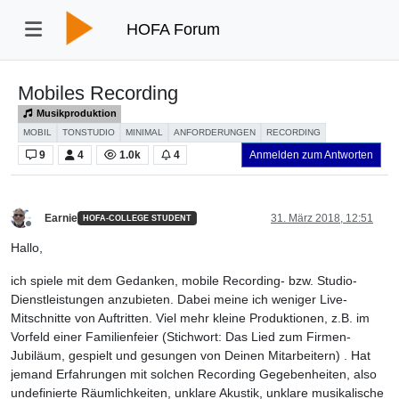
HOFA Forum
Mobiles Recording
Musikproduktion
MOBIL
TONSTUDIO
MINIMAL
ANFORDERUNGEN
RECORDING
9
4
1.0k
4
Anmelden zum Antworten
Earnie
31. März 2018, 12:51
HOFA-COLLEGE STUDENT
Offline
Hallo,
ich spiele mit dem Gedanken, mobile Recording- bzw. Studio-
Dienstleistungen anzubieten. Dabei meine ich weniger Live-
Mitschnitte von Auftritten. Viel mehr kleine Produktionen, z.B. im
Vorfeld einer Familienfeier (Stichwort: Das Lied zum Firmen-
Jubiläum, gespielt und gesungen von Deinen Mitarbeitern) . Hat
jemand Erfahrungen mit solchen Recording Gegebenheiten, also
undefinierte Räumlichkeiten, unklare Akustik, unklare musikalische