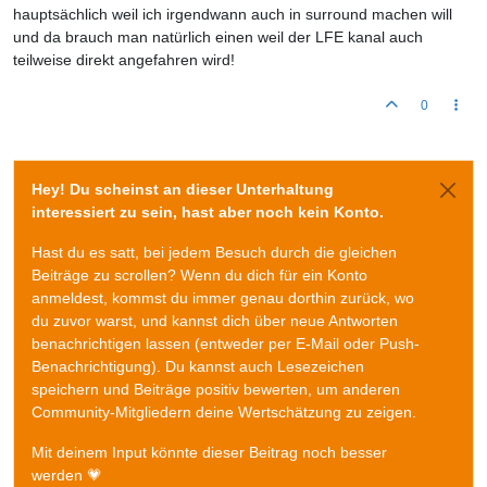
hauptsächlich weil ich irgendwann auch in surround machen will
und da brauch man natürlich einen weil der LFE kanal auch
teilweise direkt angefahren wird!
0
Hey! Du scheinst an dieser Unterhaltung
interessiert zu sein, hast aber noch kein Konto.
Hast du es satt, bei jedem Besuch durch die gleichen
Beiträge zu scrollen? Wenn du dich für ein Konto
anmeldest, kommst du immer genau dorthin zurück, wo
du zuvor warst, und kannst dich über neue Antworten
benachrichtigen lassen (entweder per E-Mail oder Push-
Benachrichtigung). Du kannst auch Lesezeichen
speichern und Beiträge positiv bewerten, um anderen
Community-Mitgliedern deine Wertschätzung zu zeigen.
Mit deinem Input könnte dieser Beitrag noch besser
werden 💗