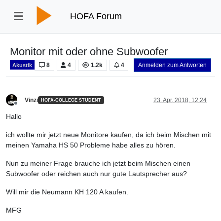
HOFA Forum
Monitor mit oder ohne Subwoofer
8
4
1.2k
4
Anmelden zum Antworten
Akustik
Vinzi
23. Apr. 2018, 12:24
HOFA-COLLEGE STUDENT
Offline
Hallo
ich wollte mir jetzt neue Monitore kaufen, da ich beim Mischen mit
meinen Yamaha HS 50 Probleme habe alles zu hören.
Nun zu meiner Frage brauche ich jetzt beim Mischen einen
Subwoofer oder reichen auch nur gute Lautsprecher aus?
Will mir die Neumann KH 120 A kaufen.
MFG