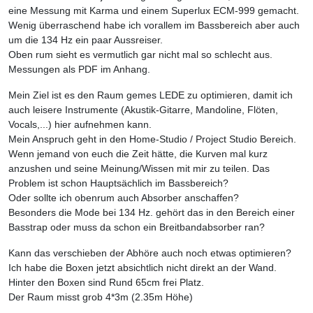
eine Messung mit Karma und einem Superlux ECM-999 gemacht.
Wenig überraschend habe ich vorallem im Bassbereich aber auch
um die 134 Hz ein paar Aussreiser.
Oben rum sieht es vermutlich gar nicht mal so schlecht aus.
Messungen als PDF im Anhang.
Mein Ziel ist es den Raum gemes LEDE zu optimieren, damit ich
auch leisere Instrumente (Akustik-Gitarre, Mandoline, Flöten,
Vocals,...) hier aufnehmen kann.
Mein Anspruch geht in den Home-Studio / Project Studio Bereich.
Wenn jemand von euch die Zeit hätte, die Kurven mal kurz
anzushen und seine Meinung/Wissen mit mir zu teilen. Das
Problem ist schon Hauptsächlich im Bassbereich?
Oder sollte ich obenrum auch Absorber anschaffen?
Besonders die Mode bei 134 Hz. gehört das in den Bereich einer
Basstrap oder muss da schon ein Breitbandabsorber ran?
Kann das verschieben der Abhöre auch noch etwas optimieren?
Ich habe die Boxen jetzt absichtlich nicht direkt an der Wand.
Hinter den Boxen sind Rund 65cm frei Platz.
Der Raum misst grob 4*3m (2.35m Höhe)