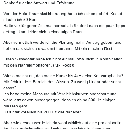
Danke für deine Antwort und Erfahrung!
Von der Hofa-Raumakstikberatung hatte ich schon gehört. Kostet
glaube ich 50 Euro.
Hatte vor längerer Zeit mal normal als Student nach ein paar Tipps
gefragt, kam leider nichts eindeutiges Raus.
Aber vermutlich werde ich die Planung mal in Auftrag geben, und
hoffen das sich da etwas mit humanen Mitteln machen lässt.
Einen Subwoofer habe ich nicht einmal. bzw. nicht in Kombination
mit den Nahfeldmonitoren. (Krk Rokit 8)
Wieso meinst du, das meine Kurve bis 4kHz eine Katastrophe ist?
Mir fehlt in dem Bereich das Wissen. Zu wenig Linear oder sonst
etwas?
Ich hatte meine Messung mit Vergleichskurven angschaut und
wäre jetzt davon ausgegangen, dass es ab so 500 Hz einiger
Massen geht.
Darunter vorallem bis 200 Hz klar daneben.
Aber wie gesagt werde ich da wohl wirklich auf eine profesionelle
Analyse zurückgreifen und schauen was ich wie lösen kann.