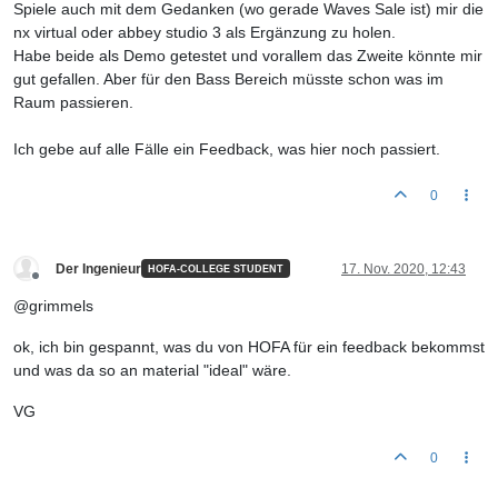
Spiele auch mit dem Gedanken (wo gerade Waves Sale ist) mir die
nx virtual oder abbey studio 3 als Ergänzung zu holen.
Habe beide als Demo getestet und vorallem das Zweite könnte mir
gut gefallen. Aber für den Bass Bereich müsste schon was im
Raum passieren.
Ich gebe auf alle Fälle ein Feedback, was hier noch passiert.
0
Der Ingenieur
17. Nov. 2020, 12:43
HOFA-COLLEGE STUDENT
Offline
@grimmels
ok, ich bin gespannt, was du von HOFA für ein feedback bekommst
und was da so an material "ideal" wäre.
VG
0