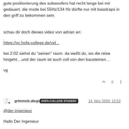
gute positionierung des subwoofers hat recht lange bei mir
gedauert. die mode bei 55Hz/134 Hz dürfte nur mit basstraps in
den griff zu bekommen sein.
schau dir doch dieses video von adrian an:
https://oc.hofa-college.de/vid...
bei 2:02 siehst du "seinen" raum. da weißt du, wo die reise
hingeht....und der raum ist auch voll von den bausteinen....
vg
0
grimmels.diego
14. Nov. 2020, 15:52
HOFA-COLLEGE STUDENT
Offline
@
der-ingenieur
Hallo Der Ingenieur