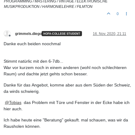
PROGRAMMING / MASTERING / VINTAGE / ELEKTRONISCHE
MUSIKPRODUKTION / HARMONIELEHRE / FILMTON
0
grimmels.diego
16. Nov. 2020, 21:11
HOFA-COLLEGE STUDENT
Offline
Danke euch beiden noochmal
Stimmt natürlic mit den 6-7db...
War vor kurzem noch in einem anderen (wohl noch schlechteren
Raum) und dachte jetzt gehts schon besser.
Danke für das Angebot, komme aber aus dem Süden der Schweiz,
da wirds schwierig.
@
Tobias
das Problem mit Türe und Fenster in der Ecke habe ich
hier auch.
Ich habe heute eine "Beratung" gekauft. mal schauen, was wir da
Rausholen können.