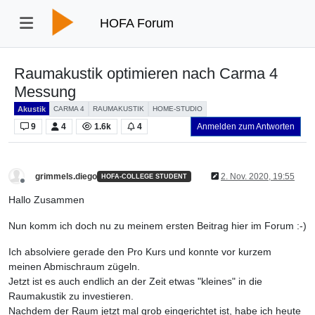
HOFA Forum
Raumakustik optimieren nach Carma 4
Messung
Akustik
CARMA 4
RAUMAKUSTIK
HOME-STUDIO
9
4
1.6k
4
Anmelden zum Antworten
grimmels.diego
2. Nov. 2020, 19:55
HOFA-COLLEGE STUDENT
Offline
Hallo Zusammen
Nun komm ich doch nu zu meinem ersten Beitrag hier im Forum :-)
Ich absolviere gerade den Pro Kurs und konnte vor kurzem
meinen Abmischraum zügeln.
Jetzt ist es auch endlich an der Zeit etwas "kleines" in die
Raumakustik zu investieren.
Nachdem der Raum jetzt mal grob eingerichtet ist, habe ich heute