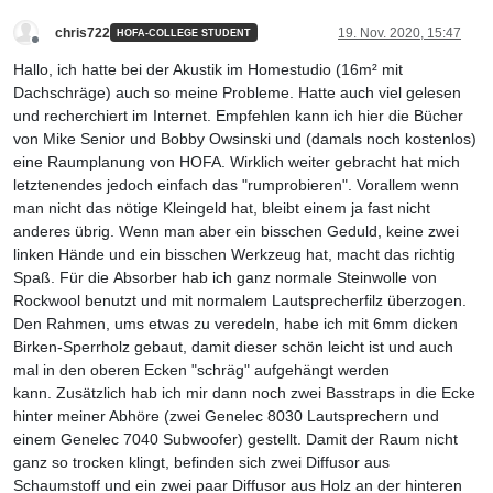
chris722
19. Nov. 2020, 15:47
HOFA-COLLEGE STUDENT
Offline
Hallo, ich hatte bei der Akustik im Homestudio (16m² mit
Dachschräge) auch so meine Probleme. Hatte auch viel gelesen
und recherchiert im Internet. Empfehlen kann ich hier die Bücher
von Mike Senior und Bobby Owsinski und (damals noch kostenlos)
eine Raumplanung von HOFA. Wirklich weiter gebracht hat mich
letztenendes jedoch einfach das "rumprobieren". Vorallem wenn
man nicht das nötige Kleingeld hat, bleibt einem ja fast nicht
anderes übrig. Wenn man aber ein bisschen Geduld, keine zwei
linken Hände und ein bisschen Werkzeug hat, macht das richtig
Spaß. Für die Absorber hab ich ganz normale Steinwolle von
Rockwool benutzt und mit normalem Lautsprecherfilz überzogen.
Den Rahmen, ums etwas zu veredeln, habe ich mit 6mm dicken
Birken-Sperrholz gebaut, damit dieser schön leicht ist und auch
mal in den oberen Ecken "schräg" aufgehängt werden
kann. Zusätzlich hab ich mir dann noch zwei Basstraps in die Ecke
hinter meiner Abhöre (zwei Genelec 8030 Lautsprechern und
einem Genelec 7040 Subwoofer) gestellt. Damit der Raum nicht
ganz so trocken klingt, befinden sich zwei Diffusor aus
Schaumstoff und ein zwei paar Diffusor aus Holz an der hinteren