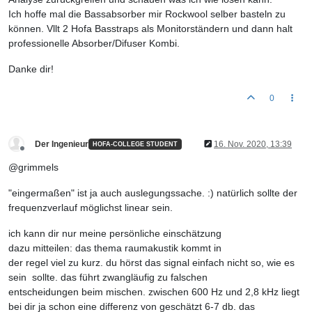
Ich hoffe mal die Bassabsorber mir Rockwool selber basteln zu
können. Vllt 2 Hofa Basstraps als Monitorständern und dann halt
professionelle Absorber/Difuser Kombi.
Danke dir!
0
Der Ingenieur
16. Nov. 2020, 13:39
HOFA-COLLEGE STUDENT
Offline
@grimmels
"eingermaßen" ist ja auch auslegungssache. :) natürlich sollte der
frequenzverlauf möglichst linear sein.
ich kann dir nur meine persönliche einschätzung
dazu mitteilen: das thema raumakustik kommt in
der regel viel zu kurz. du hörst das signal einfach nicht so, wie es
sein sollte. das führt zwangläufig zu falschen
entscheidungen beim mischen. zwischen 600 Hz und 2,8 kHz liegt
bei dir ja schon eine differenz von geschätzt 6-7 db. das