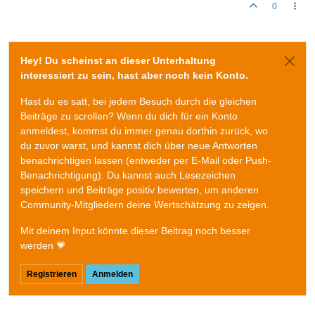
0
Hey! Du scheinst an dieser Unterhaltung
interessiert zu sein, hast aber noch kein Konto.
Hast du es satt, bei jedem Besuch durch die gleichen
Beiträge zu scrollen? Wenn du dich für ein Konto
anmeldest, kommst du immer genau dorthin zurück, wo
du zuvor warst, und kannst dich über neue Antworten
benachrichtigen lassen (entweder per E-Mail oder Push-
Benachrichtigung). Du kannst auch Lesezeichen
speichern und Beiträge positiv bewerten, um anderen
Community-Mitgliedern deine Wertschätzung zu zeigen.
Mit deinem Input könnte dieser Beitrag noch besser
werden 💗
Registrieren
Anmelden