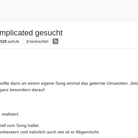
plicated gesucht
529
aufrufe
2
beobachtet
 wollte dann an einem eigene Song einmal das gelernte Umsetzten. Jetz
h ganz besonders darauf.
realisiert.
rell vom Song haltet.
erbessern und natürlich auch wie ist er Abgemischt.