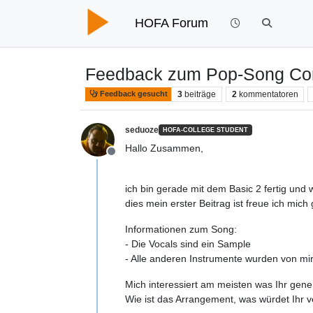
HOFA Forum
Feedback zum Pop-Song Com
3
beiträge
2
kommentatoren
Feedback gesucht
seduoze
HOFA-COLLEGE STUDENT
Hallo Zusammen,
Offline
ich bin gerade mit dem Basic 2 fertig und
dies mein erster Beitrag ist freue ich mic
Informationen zum Song:
- Die Vocals sind ein Sample
- Alle anderen Instrumente wurden von mir 
Mich interessiert am meisten was Ihr gene
Wie ist das Arrangement, was würdet Ihr v