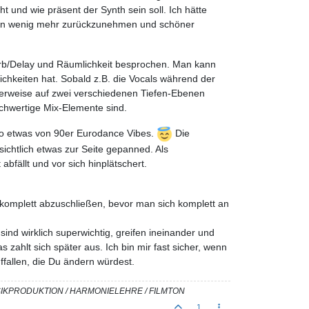
 und wie präsent der Synth sein soll. Ich hätte
 ein wenig mehr zurückzunehmen und schöner
verb/Delay und Räumlichkeit besprochen. Man kann
chkeiten hat. Sobald z.B. die Vocals während der
amerweise auf zwei verschiedenen Tiefen-Ebenen
ichwertige Mix-Elemente sind.
 so etwas von 90er Eurodance Vibes.
Die
sichtlich etwas zur Seite gepanned. Als
abfällt und vor sich hinplätschert.
 komplett abzuschließen, bevor man sich komplett an
 sind wirklich superwichtig, greifen ineinander und
s zahlt sich später aus. Ich bin mir fast sicher, wenn
uffallen, die Du ändern würdest.
USIKPRODUKTION / HARMONIELEHRE / FILMTON
1