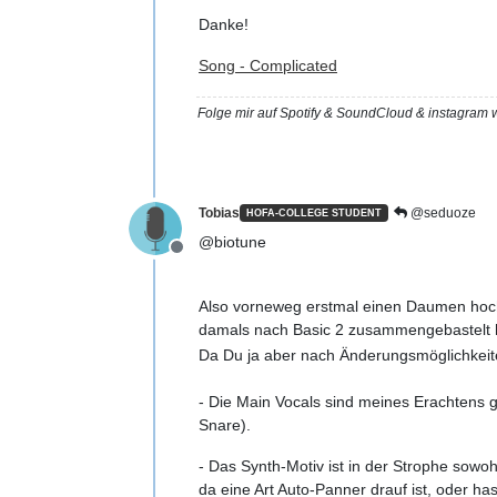
Danke!
Song - Complicated
Folge mir auf Spotify & SoundCloud & instagra
Tobias
@seduoze
HOFA-COLLEGE STUDENT
@biotune
Offline
Also vorneweg erstmal einen Daumen hoch:
damals nach Basic 2 zusammengebastelt 
Da Du ja aber nach Änderungsmöglichkeiten
- Die Main Vocals sind meines Erachtens ge
Snare).
- Das Synth-Motiv ist in der Strophe sow
da eine Art Auto-Panner drauf ist, oder ha