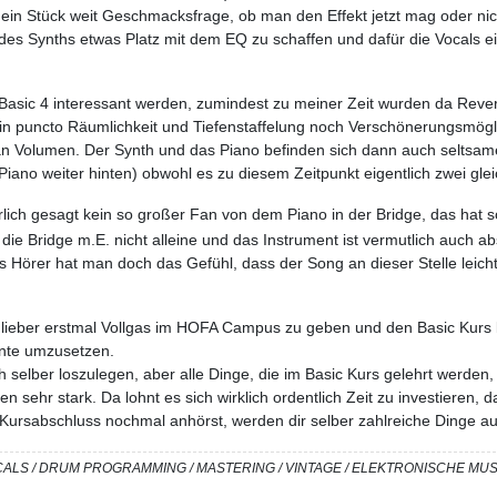
ein Stück weit Geschmacksfrage, ob man den Effekt jetzt mag oder nicht
 des Synths etwas Platz mit dem EQ zu schaffen und dafür die Vocals
on Basic 4 interessant werden, zumindest zu meiner Zeit wurden da Re
in puncto Räumlichkeit und Tiefenstaffelung noch Verschönerungsmögli
ll an Volumen. Der Synth und das Piano befinden sich dann auch selts
Piano weiter hinten) obwohl es zu diesem Zeitpunkt eigentlich zwei gle
rlich gesagt kein so großer Fan von dem Piano in der Bridge, das hat
 die Bridge m.E. nicht alleine und das Instrument ist vermutlich auch ab
ls Hörer hat man doch das Gefühl, dass der Song an dieser Stelle leicht 
, lieber erstmal Vollgas im HOFA Campus zu geben und den Basic Kurs
rnte umzusetzen.
eich selber loszulegen, aber alle Dinge, die im Basic Kurs gelehrt werden,
sehr stark. Da lohnt es sich wirklich ordentlich Zeit zu investieren, da
 Kursabschluss nochmal anhörst, werden dir selber zahlreiche Dinge a
/ VOCALS / DRUM PROGRAMMING / MASTERING / VINTAGE / ELEKTRONISCHE M