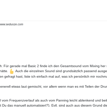
m www.seduoze.com
 Für gerade mal Basic 2 finde ich den Gesamtsound vom Mixing her sch
hätte.
Auch die einzelnen Sound sind grundsätzlich passend ausge
 gefragt hast, liste ich einfach mal auf, was ich persönlich mir noch
nerell etwas laut gemischt, vor allem wenn man es mit Teilen der Drums
ohl vom Frequenzverlauf als auch vom Panning leicht ablenkend und be
st Du das manuell automatisiert?). Evtl. sind auch aus diesem Grund die