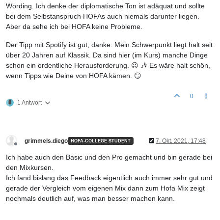
Wording. Ich denke der diplomatische Ton ist adäquat und sollte
bei dem Selbstanspruch HOFAs auch niemals darunter liegen.
Aber da sehe ich bei HOFA keine Probleme.
Der Tipp mit Spotify ist gut, danke. Mein Schwerpunkt liegt halt seit
über 20 Jahren auf Klassik. Da sind hier (im Kurs) manche Dinge
schon ein ordentliche Herausforderung. 😉 🎶 Es wäre halt schön,
wenn Tipps wie Deine von HOFA kämen. 😏
0
1 Antwort
grimmels.diego
7. Okt. 2021, 17:48
HOFA-COLLEGE STUDENT
Offline
Ich habe auch den Basic und den Pro gemacht und bin gerade bei
den Mixkursen.
Ich fand bislang das Feedback eigentlich auch immer sehr gut und
gerade der Vergleich vom eigenen Mix dann zum Hofa Mix zeigt
nochmals deutlich auf, was man besser machen kann.