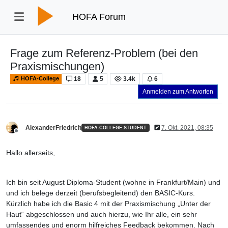
HOFA Forum
Frage zum Referenz-Problem (bei den
Praxismischungen)
18
5
3.4k
6
HOFA-College
Anmelden zum Antworten
AlexanderFriedrich
7. Okt. 2021, 08:35
HOFA-COLLEGE STUDENT
Offline
Hallo allerseits,
Ich bin seit August Diploma-Student (wohne in Frankfurt/Main) und
und ich belege derzeit (berufsbegleitend) den BASIC-Kurs.
Kürzlich habe ich die Basic 4 mit der Praxismischung „Unter der
Haut“ abgeschlossen und auch hierzu, wie Ihr alle, ein sehr
umfassendes und enorm hilfreiches Feedback bekommen. Nach