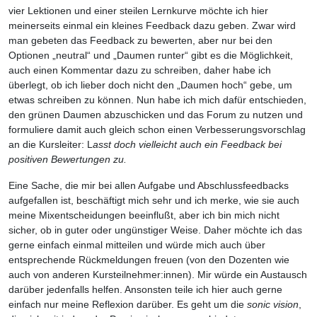
vier Lektionen und einer steilen Lernkurve möchte ich hier
meinerseits einmal ein kleines Feedback dazu geben. Zwar wird
man gebeten das Feedback zu bewerten, aber nur bei den
Optionen „neutral“ und „Daumen runter“ gibt es die Möglichkeit,
auch einen Kommentar dazu zu schreiben, daher habe ich
überlegt, ob ich lieber doch nicht den „Daumen hoch“ gebe, um
etwas schreiben zu können. Nun habe ich mich dafür entschieden,
den grünen Daumen abzuschicken und das Forum zu nutzen und
formuliere damit auch gleich schon einen Verbesserungsvorschlag
an die Kursleiter: L
asst doch vielleicht auch ein Feedback bei
positiven Bewertungen zu.
Eine Sache, die mir bei allen Aufgabe und Abschlussfeedbacks
aufgefallen ist, beschäftigt mich sehr und ich merke, wie sie auch
meine Mixentscheidungen beeinflußt, aber ich bin mich nicht
sicher, ob in guter oder ungünstiger Weise. Daher möchte ich das
gerne einfach einmal mitteilen und würde mich auch über
entsprechende Rückmeldungen freuen (von den Dozenten wie
auch von anderen Kursteilnehmer:innen). Mir würde ein Austausch
darüber jedenfalls helfen. Ansonsten teile ich hier auch gerne
einfach nur meine Reflexion darüber. Es geht um die
sonic vision
,