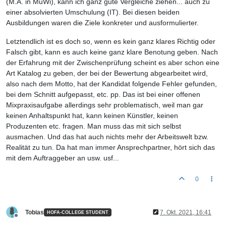
(M.A. in MuWi), kann ich ganz gute Vergleiche ziehen... auch zu
einer absolvierten Umschulung (IT). Bei diesen beiden
Ausbildungen waren die Ziele konkreter und ausformulierter.
Letztendlich ist es doch so, wenn es kein ganz klares Richtig oder
Falsch gibt, kann es auch keine ganz klare Benotung geben. Nach
der Erfahrung mit der Zwischenprüfung scheint es aber schon eine
Art Katalog zu geben, der bei der Bewertung abgearbeitet wird,
also nach dem Motto, hat der Kandidat folgende Fehler gefunden,
bei dem Schnitt aufgepasst, etc. pp. Das ist bei einer offenen
Mixpraxisaufgabe allerdings sehr problematisch, weil man gar
keinen Anhaltspunkt hat, kann keinen Künstler, keinen
Produzenten etc. fragen. Man muss das mit sich selbst
ausmachen. Und das hat auch nichts mehr der Arbeitswelt bzw.
Realität zu tun. Da hat man immer Ansprechpartner, hört sich das
mit dem Auftraggeber an usw. usf...
0
Tobias
7. Okt. 2021, 16:41
HOFA-COLLEGE STUDENT
Offline