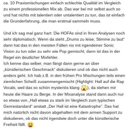
ca. 10 Praxismischungen einfach schlechte Qualität im Vergleich
zu einem professionellen Mix ab. Das war bei mir selbst auch so
und hat nichts mit talentiert oder untalentiert zu tun, das ist einfach
die Grunderfahrung, die man erstmal sammeln muss.
Und ich sag mal ganz hart: Die HOFAs sind in Ihren Analysen noch
sehr diplomatisch. Wenn da steht „Drums zu leise, Stimme zu laut“
dann hat das in den meisten Fällen nix mit irgendeiner Sonic
Vision zu tun oder zu sehr wie Pop gemischt, dann ist das in der
Regel ein deutlicher Mixfehler.
Ich kenne das selber, man fängt dann gerne an über
„künstlerischen Geschmack“ diskutieren und ob das nicht auch
anders geht. Ich hab z.B. in den frühen Pro Mischungen teils einen
ziemlichen Scheiß zusammengemischt (Highlight: Hall auf die Rap
Vocals, weil das so schön mysteriös klang
), da stehen mir
heute die Haare zu Berge. In der Mixanalyse stand dann auch nur
so etwas von „Hall etwas zu stark im Vergleich zum typischen
Genrestandard“ anstatt „Der Hall ist eine Katastrophe“. Das hat
mich natürlich nicht davon abgehalten mit dem armen Support zu
diskutieren, ob das nicht irgendwie doch unter die künstlerische
Freiheit fällt.