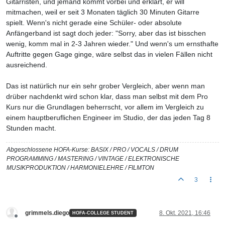
Gitarristen, und jemand kommt vorbei und erklärt, er will
mitmachen, weil er seit 3 Monaten täglich 30 Minuten Gitarre
spielt. Wenn's nicht gerade eine Schüler- oder absolute
Anfängerband ist sagt doch jeder: "Sorry, aber das ist bisschen
wenig, komm mal in 2-3 Jahren wieder." Und wenn's um ernsthafte
Auftritte gegen Gage ginge, wäre selbst das in vielen Fällen nicht
ausreichend.
Das ist natürlich nur ein sehr grober Vergleich, aber wenn man
drüber nachdenkt wird schon klar, dass man selbst mit dem Pro
Kurs nur die Grundlagen beherrscht, vor allem im Vergleich zu
einem hauptberuflichen Engineer im Studio, der das jeden Tag 8
Stunden macht.
Abgeschlossene HOFA-Kurse: BASIX / PRO / VOCALS / DRUM
PROGRAMMING / MASTERING / VINTAGE / ELEKTRONISCHE
MUSIKPRODUKTION / HARMONIELEHRE / FILMTON
3
grimmels.diego
8. Okt. 2021, 16:46
HOFA-COLLEGE STUDENT
Offline