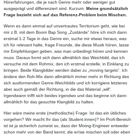
Hörerfahrungen, die je nach Genre mehr oder weniger gut
ausgeprägt und differenziert sind. Kurzum:
Meine grundsätzlich
Frage bezieht sich auf das Referenz-Problem beim Mischen.
Wenn es dann einmal auf unvertrautes Territorium geht, wie bei
mir z.B. mit dem Boom Bap Song „Zustände“ höre ich mich dann
erstmal 1-2 Tage in das Genre ein, suche mir etwas heraus, was
ich für relevant halte, frage Freunde, die diese Musik hören, lasse
mir Empfehlungen geben, was man unbedingt hören und kennen
muss. Daraus formt sich dann allmählich das Weichbild, das ich
versuche mit dem Rohmix, den ich erstmal erstelle, in Einklang zu
bringen. Beide Klangbilder werden dabei zu „moving targets“. Ich
ändere den Roh-Mix dann allmählich immer mehr in Richtung des
sich ausformenden Genre-Weichbilds und ich korrigiere letzteres
aber auch gemäß der Richtung, in die das Material „will“.
Irgendwann trifft sich beides irgendwo und das beginne ich dann
allmählich für das gesuchte Klangbild zu halten.
Hier wäre meine erste (methodische) Frage: Ist das ein übliches
vorgehen? Wir macht Ihr das (als Student:innen)? Im Profi-Bereich
ist ist ja sicherlich zumeist so, dass der Mixing-Engineer entweder
schon mehr von der Band kennt, die er/sie mischen soll oder eben