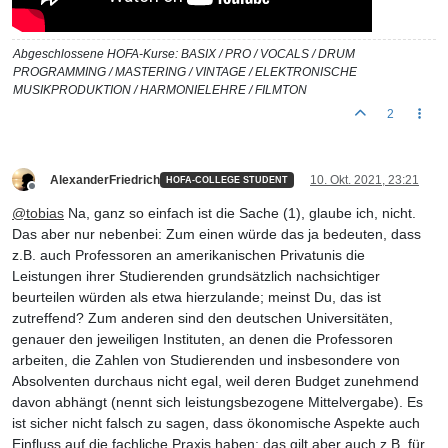
Abgeschlossene HOFA-Kurse: BASIX / PRO / VOCALS / DRUM
PROGRAMMING / MASTERING / VINTAGE / ELEKTRONISCHE
MUSIKPRODUKTION / HARMONIELEHRE / FILMTON
2
AlexanderFriedrich
10. Okt. 2021, 23:21
HOFA-COLLEGE STUDENT
Offline
@
tobias
Na, ganz so einfach ist die Sache (1), glaube ich, nicht.
Das aber nur nebenbei: Zum einen würde das ja bedeuten, dass
z.B. auch Professoren an amerikanischen Privatunis die
Leistungen ihrer Studierenden grundsätzlich nachsichtiger
beurteilen würden als etwa hierzulande; meinst Du, das ist
zutreffend? Zum anderen sind den deutschen Universitäten,
genauer den jeweiligen Instituten, an denen die Professoren
arbeiten, die Zahlen von Studierenden und insbesondere von
Absolventen durchaus nicht egal, weil deren Budget zunehmend
davon abhängt (nennt sich leistungsbezogene Mittelvergabe). Es
ist sicher nicht falsch zu sagen, dass ökonomische Aspekte auch
Einfluss auf die fachliche Praxis haben; das gilt aber auch z.B. für