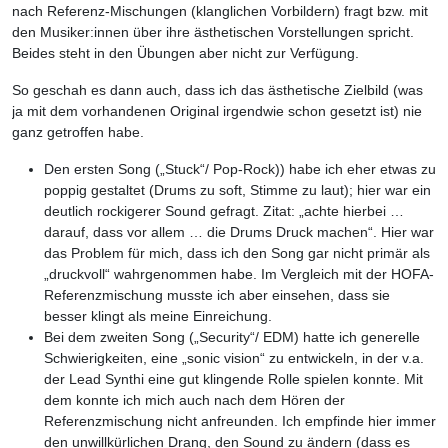
nach Referenz-Mischungen (klanglichen Vorbildern) fragt bzw. mit
den Musiker:innen über ihre ästhetischen Vorstellungen spricht.
Beides steht in den Übungen aber nicht zur Verfügung.
So geschah es dann auch, dass ich das ästhetische Zielbild (was
ja mit dem vorhandenen Original irgendwie schon gesetzt ist) nie
ganz getroffen habe.
Den ersten Song („Stuck“/ Pop-Rock)) habe ich eher etwas zu
poppig gestaltet (Drums zu soft, Stimme zu laut); hier war ein
deutlich rockigerer Sound gefragt. Zitat: „achte hierbei …
darauf, dass vor allem … die Drums Druck machen“. Hier war
das Problem für mich, dass ich den Song gar nicht primär als
„druckvoll“ wahrgenommen habe. Im Vergleich mit der HOFA-
Referenzmischung musste ich aber einsehen, dass sie
besser klingt als meine Einreichung.
Bei dem zweiten Song („Security“/ EDM) hatte ich generelle
Schwierigkeiten, eine „sonic vision“ zu entwickeln, in der v.a.
der Lead Synthi eine gut klingende Rolle spielen konnte. Mit
dem konnte ich mich auch nach dem Hören der
Referenzmischung nicht anfreunden. Ich empfinde hier immer
den unwillkürlichen Drang, den Sound zu ändern (dass es