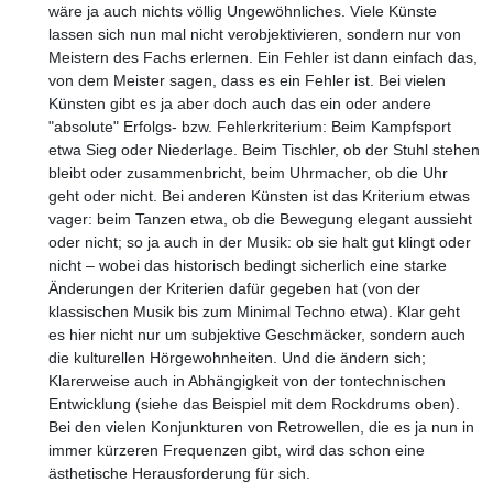
wäre ja auch nichts völlig Ungewöhnliches. Viele Künste
lassen sich nun mal nicht verobjektivieren, sondern nur von
Meistern des Fachs erlernen. Ein Fehler ist dann einfach das,
von dem Meister sagen, dass es ein Fehler ist. Bei vielen
Künsten gibt es ja aber doch auch das ein oder andere
"absolute" Erfolgs- bzw. Fehlerkriterium: Beim Kampfsport
etwa Sieg oder Niederlage. Beim Tischler, ob der Stuhl stehen
bleibt oder zusammenbricht, beim Uhrmacher, ob die Uhr
geht oder nicht. Bei anderen Künsten ist das Kriterium etwas
vager: beim Tanzen etwa, ob die Bewegung elegant aussieht
oder nicht; so ja auch in der Musik: ob sie halt gut klingt oder
nicht – wobei das historisch bedingt sicherlich eine starke
Änderungen der Kriterien dafür gegeben hat (von der
klassischen Musik bis zum Minimal Techno etwa). Klar geht
es hier nicht nur um subjektive Geschmäcker, sondern auch
die kulturellen Hörgewohnheiten. Und die ändern sich;
Klarerweise auch in Abhängigkeit von der tontechnischen
Entwicklung (siehe das Beispiel mit dem Rockdrums oben).
Bei den vielen Konjunkturen von Retrowellen, die es ja nun in
immer kürzeren Frequenzen gibt, wird das schon eine
ästhetische Herausforderung für sich.