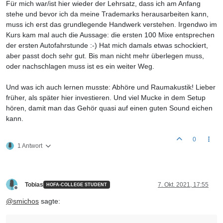
Für mich war/ist hier wieder der Lehrsatz, dass ich am Anfang
stehe und bevor ich da meine Trademarks herausarbeiten kann,
muss ich erst das grundlegende Handwerk verstehen. Irgendwo im
Kurs kam mal auch die Aussage: die ersten 100 Mixe entsprechen
der ersten Autofahrstunde :-) Hat mich damals etwas schockiert,
aber passt doch sehr gut. Bis man nicht mehr überlegen muss,
oder nachschlagen muss ist es ein weiter Weg.
Und was ich auch lernen musste: Abhöre und Raumakustik! Lieber
früher, als später hier investieren. Und viel Mucke in dem Setup
hören, damit man das Gehör quasi auf einen guten Sound eichen
kann.
0
1 Antwort
Tobias
7. Okt. 2021, 17:55
HOFA-COLLEGE STUDENT
Offline
@
smichos
sagte: