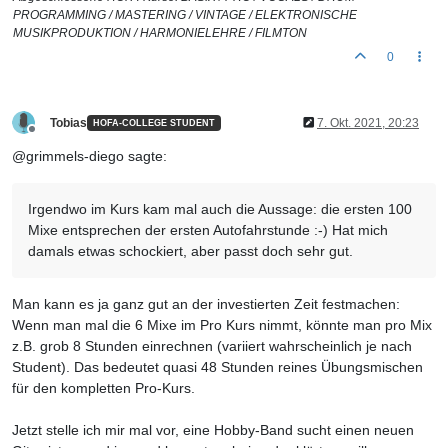
PROGRAMMING / MASTERING / VINTAGE / ELEKTRONISCHE
MUSIKPRODUKTION / HARMONIELEHRE / FILMTON
0
Tobias
7. Okt. 2021, 20:23
HOFA-COLLEGE STUDENT
Offline
@grimmels-diego sagte:
Irgendwo im Kurs kam mal auch die Aussage: die ersten 100
Mixe entsprechen der ersten Autofahrstunde :-) Hat mich
damals etwas schockiert, aber passt doch sehr gut.
Man kann es ja ganz gut an der investierten Zeit festmachen:
Wenn man mal die 6 Mixe im Pro Kurs nimmt, könnte man pro Mix
z.B. grob 8 Stunden einrechnen (variiert wahrscheinlich je nach
Student). Das bedeutet quasi 48 Stunden reines Übungsmischen
für den kompletten Pro-Kurs.
Jetzt stelle ich mir mal vor, eine Hobby-Band sucht einen neuen