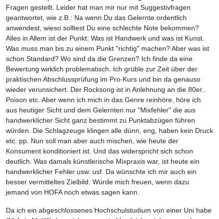
Fragen gestellt. Leider hat man mir nur mit Suggestivfragen
geantwortet, wie z.B.: Na wenn Du das Gelernte ordentlich
anwendest, wieso solltest Du eine schlechte Note bekommen?
Alles in Allem ist der Punkt: Was ist Handwerk und was ist Kunst.
Was muss man bis zu einem Punkt "richtig" machen? Aber was ist
schon Standard? Wo sind da die Grenzen? Ich finde da eine
Bewertung wirklich problematisch. Ich grüble zur Zeit über der
praktischen Abschlussprüfung im Pro-Kurs und bin da genauso
wieder verunsichert. Der Rocksong ist in Anlehnung an die 80er..
Poison etc. Aber wenn ich mich in das Genre reinhöre, höre ich
aus heutiger Sicht und dem Gelernten nur "Mixfehler" die aus
handwerklicher Sicht ganz bestimmt zu Punktabzügen führen
würden. Die Schlagzeuge klingen alle dünn, eng, haben kein Druck
etc. pp. Nun soll man aber auch mischen, wie heute der
Konsument konditioniert ist. Und das widerspricht sich schon
deutlich. Was damals künstlerische Mixpraxis war, ist heute ein
handwerklicher Fehler usw. usf. Da wünschte ich mir auch ein
besser vermitteltes Zielbild. Würde mich freuen, wenn dazu
jemand von HOFA noch etwas sagen kann.
Da ich ein abgeschlossenes Hochschulstudium von einer Uni habe