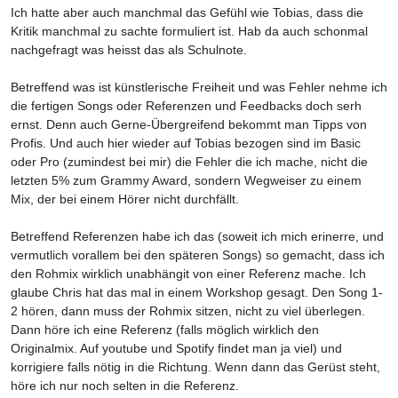
Ich hatte aber auch manchmal das Gefühl wie Tobias, dass die
Kritik manchmal zu sachte formuliert ist. Hab da auch schonmal
nachgefragt was heisst das als Schulnote.
Betreffend was ist künstlerische Freiheit und was Fehler nehme ich
die fertigen Songs oder Referenzen und Feedbacks doch serh
ernst. Denn auch Gerne-Übergreifend bekommt man Tipps von
Profis. Und auch hier wieder auf Tobias bezogen sind im Basic
oder Pro (zumindest bei mir) die Fehler die ich mache, nicht die
letzten 5% zum Grammy Award, sondern Wegweiser zu einem
Mix, der bei einem Hörer nicht durchfällt.
Betreffend Referenzen habe ich das (soweit ich mich erinerre, und
vermutlich vorallem bei den späteren Songs) so gemacht, dass ich
den Rohmix wirklich unabhängit von einer Referenz mache. Ich
glaube Chris hat das mal in einem Workshop gesagt. Den Song 1-
2 hören, dann muss der Rohmix sitzen, nicht zu viel überlegen.
Dann höre ich eine Referenz (falls möglich wirklich den
Originalmix. Auf youtube und Spotify findet man ja viel) und
korrigiere falls nötig in die Richtung. Wenn dann das Gerüst steht,
höre ich nur noch selten in die Referenz.