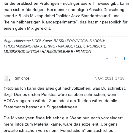
für die praktischen Prüfungen - noch genauere Hinweise gibt, kann
man sicher überlegen. Bei meiner damaligen Abschlußmischung
stand z.B. als Mixtipp dabei "solider Jazz Standardsound" und
"keine halbherzigen Klangexperimente", das hat mir persönlich für
einen guten Mix gereicht.
Abgeschlossene HOFA-Kurse: BASIX / PRO / VOCALS / DRUM
PROGRAMMING / MASTERING / VINTAGE / ELEKTRONISCHE
MUSIKPRODUKTION / HARMONIELEHRE / FILMTON
1
Smichos
7. Okt. 2021, 17:28
Offline
@
tobias
Ich kann das alles gut nachvollziehen, was Du schreibst.
Bzgl. Deines ersten Punktes wäre es eben sehr schön, wenn
HOFA reagieren würde. Zumindest am Telefon wären da alle
Statements besser als Suggestivfragen.
Die Mixanalysen finde ich sehr gut. Wenn nun noch vorgelagert
mehr Infos zum Material käme, wäre das exzellent. Übrigens
erwarte ich schon von einem "Fernstudium" ein sachliches