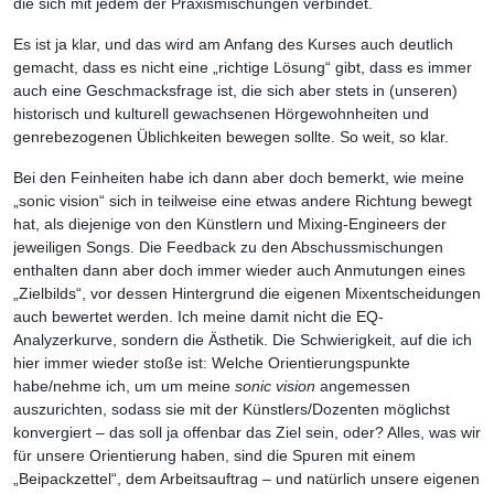
die sich mit jedem der Praxismischungen verbindet.
Es ist ja klar, und das wird am Anfang des Kurses auch deutlich
gemacht, dass es nicht eine „richtige Lösung“ gibt, dass es immer
auch eine Geschmacksfrage ist, die sich aber stets in (unseren)
historisch und kulturell gewachsenen Hörgewohnheiten und
genrebezogenen Üblichkeiten bewegen sollte. So weit, so klar.
Bei den Feinheiten habe ich dann aber doch bemerkt, wie meine
„sonic vision“ sich in teilweise eine etwas andere Richtung bewegt
hat, als diejenige von den Künstlern und Mixing-Engineers der
jeweiligen Songs. Die Feedback zu den Abschussmischungen
enthalten dann aber doch immer wieder auch Anmutungen eines
„Zielbilds“, vor dessen Hintergrund die eigenen Mixentscheidungen
auch bewertet werden. Ich meine damit nicht die EQ-
Analyzerkurve, sondern die Ästhetik. Die Schwierigkeit, auf die ich
hier immer wieder stoße ist: Welche Orientierungspunkte
habe/nehme ich, um um meine
sonic vision
angemessen
auszurichten, sodass sie mit der Künstlers/Dozenten möglichst
konvergiert – das soll ja offenbar das Ziel sein, oder? Alles, was wir
für unsere Orientierung haben, sind die Spuren mit einem
„Beipackzettel“, dem Arbeitsauftrag – und natürlich unsere eigenen