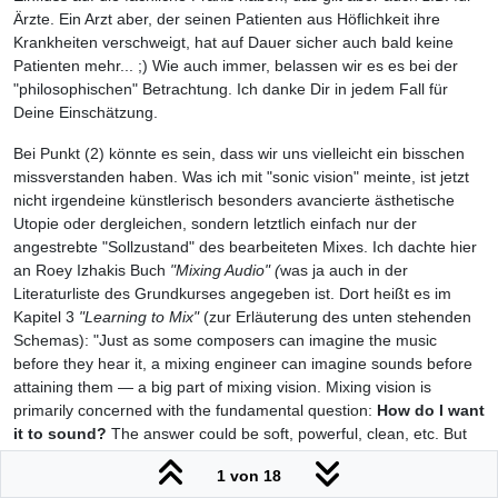
Ärzte. Ein Arzt aber, der seinen Patienten aus Höflichkeit ihre
Krankheiten verschweigt, hat auf Dauer sicher auch bald keine
Patienten mehr... ;) Wie auch immer, belassen wir es es bei der
"philosophischen" Betrachtung. Ich danke Dir in jedem Fall für
Deine Einschätzung.
Bei Punkt (2) könnte es sein, dass wir uns vielleicht ein bisschen
missverstanden haben. Was ich mit "sonic vision" meinte, ist jetzt
nicht irgendeine künstlerisch besonders avancierte ästhetische
Utopie oder dergleichen, sondern letztlich einfach nur der
angestrebte "Sollzustand" des bearbeiteten Mixes. Ich dachte hier
an Roey Izhakis Buch
"Mixing Audio" (
was ja auch in der
Literaturliste des Grundkurses angegeben ist. Dort heißt es im
Kapitel 3
"Learning to Mix"
(zur Erläuterung des unten stehenden
Schemas): "Just as some composers can imagine the music
before they hear it, a mixing engineer can imagine sounds before
attaining them — a big part of mixing vision. Mixing vision is
primarily concerned with the fundamental question:
How do I want
it to sound?
The answer could be soft, powerful, clean, etc. But
mixing vision cannot be deﬁned by words alone—it is a sonic
1 von 18
visualization, which later manifests through the process of mixing."