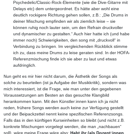
Psychedelic/Classic-Rock-Elemente (wie die Dive-Gitarre mit
Delays etc) dem untergeordnet. Es hätte aber wohl eine
deutlich rockigere Richtung gehen sollen, z.B.: „Die Drums in
deiner Mischung empfinden wir als ziemlich leise – sie
können ruhig noch lauter sein, um den Refrain druckvoller
und dynamischer zu gestalten.“ Auch hier hatte ich (und habe
immer noch) Schwierigkeiten, den song mit „druckvoll“ in
Verbindung zu bringen. Im vergleichenden Rückblick stimme
ich zu, dass meine Drums zu leise geraten sind. In der HOFA-
Referenzmischung finde ich sie aber zu laut und etwas
aufdringlich.
Nun geht es mir hier nicht darum, die Ästhetik der Songs als
solche zu beurteilen (ist ja Aufgabe der Musikkritik), sondern was
mich interessiert, ist die Frage, wie man unter den gegebenen
Voraussetzungen am Besten an das gesuchte Klangbild
herankommen kann. Mit den Künstler:innen kann ich ja nicht
reden, frühere Songs werden auch keine zur Verfügung gestellt
und der Beipackzettel nennt keine spezifischen Referenzsongs.
Falls das in den künftigen Kurseinheiten so bleibt (und nicht z.B.
konkrete Mischungen vorgelegt werden, die man „nachbauen“
soll), wäre meine Frage wäre also:
Habt ihr (als Dozent:innen