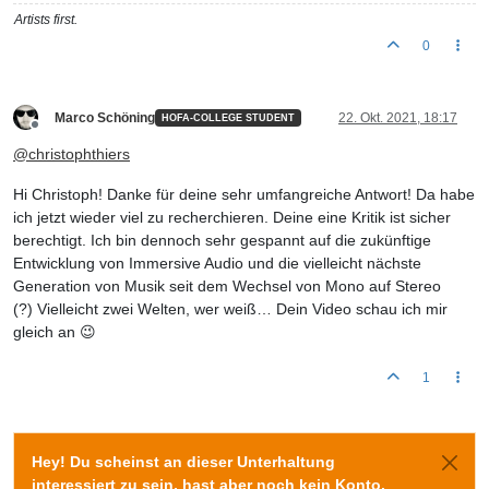
Artists first.
0
Marco Schöning
22. Okt. 2021, 18:17
HOFA-COLLEGE STUDENT
Offline
@
christophthiers
Hi Christoph! Danke für deine sehr umfangreiche Antwort! Da habe
ich jetzt wieder viel zu recherchieren. Deine eine Kritik ist sicher
berechtigt. Ich bin dennoch sehr gespannt auf die zukünftige
Entwicklung von Immersive Audio und die vielleicht nächste
Generation von Musik seit dem Wechsel von Mono auf Stereo
(?) Vielleicht zwei Welten, wer weiß… Dein Video schau ich mir
gleich an 😉
1
Hey! Du scheinst an dieser Unterhaltung
interessiert zu sein, hast aber noch kein Konto.