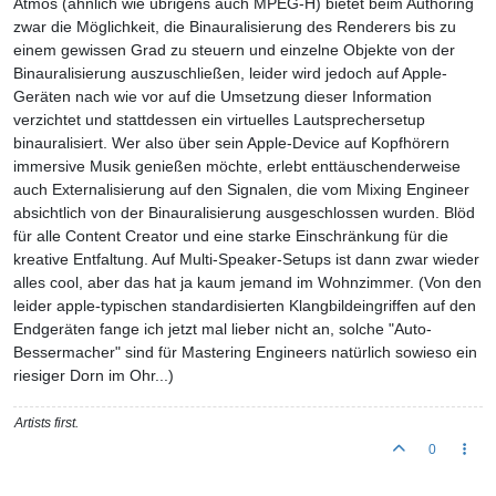
Atmos (ähnlich wie übrigens auch MPEG-H) bietet beim Authoring
zwar die Möglichkeit, die Binauralisierung des Renderers bis zu
einem gewissen Grad zu steuern und einzelne Objekte von der
Binauralisierung auszuschließen, leider wird jedoch auf Apple-
Geräten nach wie vor auf die Umsetzung dieser Information
verzichtet und stattdessen ein virtuelles Lautsprechersetup
binauralisiert. Wer also über sein Apple-Device auf Kopfhörern
immersive Musik genießen möchte, erlebt enttäuschenderweise
auch Externalisierung auf den Signalen, die vom Mixing Engineer
absichtlich von der Binauralisierung ausgeschlossen wurden. Blöd
für alle Content Creator und eine starke Einschränkung für die
kreative Entfaltung. Auf Multi-Speaker-Setups ist dann zwar wieder
alles cool, aber das hat ja kaum jemand im Wohnzimmer. (Von den
leider apple-typischen standardisierten Klangbildeingriffen auf den
Endgeräten fange ich jetzt mal lieber nicht an, solche "Auto-
Bessermacher" sind für Mastering Engineers natürlich sowieso ein
riesiger Dorn im Ohr...)
Artists first.
0