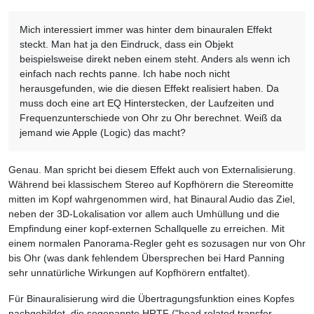
Mich interessiert immer was hinter dem binauralen Effekt
steckt. Man hat ja den Eindruck, dass ein Objekt
beispielsweise direkt neben einem steht. Anders als wenn ich
einfach nach rechts panne. Ich habe noch nicht
herausgefunden, wie die diesen Effekt realisiert haben. Da
muss doch eine art EQ Hinterstecken, der Laufzeiten und
Frequenzunterschiede von Ohr zu Ohr berechnet. Weiß da
jemand wie Apple (Logic) das macht?
Genau. Man spricht bei diesem Effekt auch von Externalisierung.
Während bei klassischem Stereo auf Kopfhörern die Stereomitte
mitten im Kopf wahrgenommen wird, hat Binaural Audio das Ziel,
neben der 3D-Lokalisation vor allem auch Umhüllung und die
Empfindung einer kopf-externen Schallquelle zu erreichen. Mit
einem normalen Panorama-Regler geht es sozusagen nur von Ohr
bis Ohr (was dank fehlendem Übersprechen bei Hard Panning
sehr unnatürliche Wirkungen auf Kopfhörern entfaltet).
Für Binauralisierung wird die Übertragungsfunktion eines Kopfes
nachgebildet, die sogenannte HRTF ("head related transfer