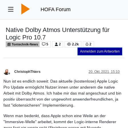
HOFA Forum
Native Dolby Atmos Unterstützung für
Logic Pro 10.7
5
2
2.2k
2
Tontechnik-News
Anmelden zum Antworten
ChristophThiers
20. Okt. 2021, 15:10
Offline
Nun ist es endlich soweit: Das aktuelle (kostenlose) Apple Logic
Pro Update ermöglicht Nutzer:innen unter anderem die native
Arbeit mit Dolby Atmos. Ich habe mir das mal angeschaut und bin
positiv überrascht von der ungewohnt anwenderfreundlichen, ja
fast "idiotensicheren" Implementierung.
Wenn man bedenkt, dass Apple schon eine Weile an der
"Immersive-Welle" arbeitet, kommt der Logic-interne Renderer
zwar fast ein wenig spät (Steinberg waren mit Nuendo