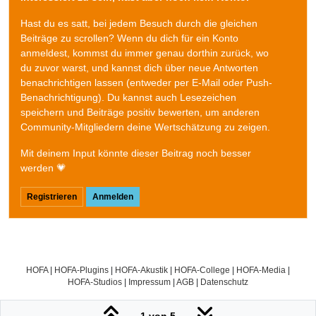
Hast du es satt, bei jedem Besuch durch die gleichen
Beiträge zu scrollen? Wenn du dich für ein Konto
anmeldest, kommst du immer genau dorthin zurück, wo
du zuvor warst, und kannst dich über neue Antworten
benachrichtigen lassen (entweder per E-Mail oder Push-
Benachrichtigung). Du kannst auch Lesezeichen
speichern und Beiträge positiv bewerten, um anderen
Community-Mitgliedern deine Wertschätzung zu zeigen.
Mit deinem Input könnte dieser Beitrag noch besser
werden 💗
Registrieren
Anmelden
HOFA
|
HOFA-Plugins
|
HOFA-Akustik
|
HOFA-College
|
HOFA-Media
|
HOFA-Studios
|
Impressum
|
AGB
|
Datenschutz