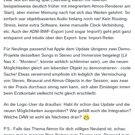
beispielsweise deutlich früher mit integriertem Atmos-Renderer am
Start), aber meiner Meinung nach hat sich das Warten gelohnt. So
einfach war objektbasiertes Audio bislang noch nie! Kein Routing-
Stress, keine extra Software, keine manuelle Clock-Verbindung,
etc. Auch der ADM-BWF-Export (und sogar Import!) geht jetzt ganz
entspannt und intuitiv über den Export- bzw. Import-Reiter.
Für Neulinge passend hat Apple dem Update übrigens zwei Demo-
Projekte desselben Songs in Stereo und Immersive beigelegt (Lil
Nas X - "Montero", könnte wirklich schlimmer sein), um die neuen
Möglichkeiten gleich am lebenden Objekt zu demonstrieren - coole
Sache! Etwas verwirrend empfinde ich lediglich die Vermischung
von Stereo, Binaural und Atmos-Objects in der Session, was zwar
in der Praxis durchaus sinnig sein kann, sich aber Einsteiger:innen
beim Erstkontakt vielleicht nicht gleich erschließt.
An die Logic-User da draußen: Habt ihr schon das Update und die
neuen Möglichkeiten ausprobiert? Wie gefällt euch die Integration?
Welche DAW ist wohl als Nächstes dran?
P.S.: Falls das Thema Atmos für dich völliges Neuland ist, schau