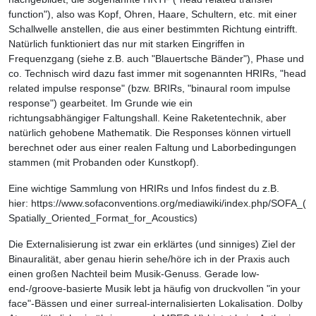
function"), also was Kopf, Ohren, Haare, Schultern, etc. mit einer
Schallwelle anstellen, die aus einer bestimmten Richtung eintrifft.
Natürlich funktioniert das nur mit starken Eingriffen in
Frequenzgang (siehe z.B. auch "Blauertsche Bänder"), Phase und
co. Technisch wird dazu fast immer mit sogenannten HRIRs, "head
related impulse response" (bzw. BRIRs, "binaural room impulse
response") gearbeitet. Im Grunde wie ein
richtungsabhängiger Faltungshall. Keine Raketentechnik, aber
natürlich gehobene Mathematik. Die Responses können virtuell
berechnet oder aus einer realen Faltung und Laborbedingungen
stammen (mit Probanden oder Kunstkopf).
Eine wichtige Sammlung von HRIRs und Infos findest du z.B.
hier: https://www.sofaconventions.org/mediawiki/index.php/SOFA_(
Spatially_Oriented_Format_for_Acoustics)
Die Externalisierung ist zwar ein erklärtes (und sinniges) Ziel der
Binauralität, aber genau hierin sehe/höre ich in der Praxis auch
einen großen Nachteil beim Musik-Genuss. Gerade low-
end-/groove-basierte Musik lebt ja häufig von druckvollen "in your
face"-Bässen und einer surreal-internalisierten Lokalisation. Dolby