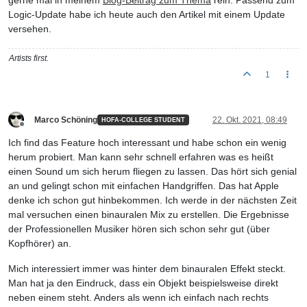
gerne mal in meinem
Blog-Beitrag zum Thema
rein. Passend zum
Logic-Update habe ich heute auch den Artikel mit einem Update
versehen.
Artists first.
1
Marco Schöning
22. Okt. 2021, 08:49
HOFA-COLLEGE STUDENT
Offline
Ich find das Feature hoch interessant und habe schon ein wenig
herum probiert. Man kann sehr schnell erfahren was es heißt
einen Sound um sich herum fliegen zu lassen. Das hört sich genial
an und gelingt schon mit einfachen Handgriffen. Das hat Apple
denke ich schon gut hinbekommen. Ich werde in der nächsten Zeit
mal versuchen einen binauralen Mix zu erstellen. Die Ergebnisse
der Professionellen Musiker hören sich schon sehr gut (über
Kopfhörer) an.
Mich interessiert immer was hinter dem binauralen Effekt steckt.
Man hat ja den Eindruck, dass ein Objekt beispielsweise direkt
neben einem steht. Anders als wenn ich einfach nach rechts