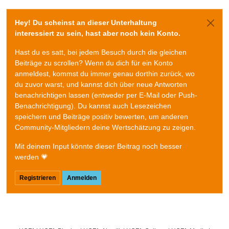
Hey! Du scheinst an dieser Unterhaltung
interessiert zu sein, hast aber noch kein Konto.
Hast du es satt, bei jedem Besuch durch die gleichen
Beiträge zu scrollen? Wenn du dich für ein Konto
anmeldest, kommst du immer genau dorthin zurück, wo
du zuvor warst, und kannst dich über neue Antworten
benachrichtigen lassen (entweder per E-Mail oder Push-
Benachrichtigung). Du kannst auch Lesezeichen
speichern und Beiträge positiv bewerten, um anderen
Community-Mitgliedern deine Wertschätzung zu zeigen.
Mit deinem Input könnte dieser Beitrag noch besser
werden 💗
Registrieren
Anmelden