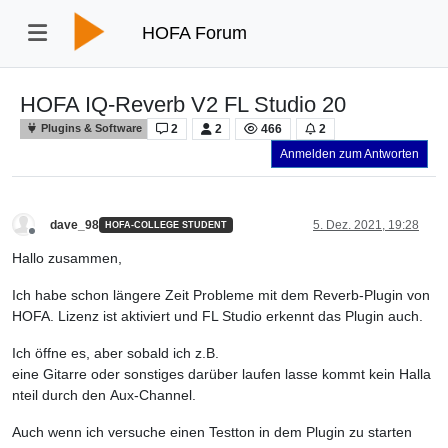
HOFA Forum
HOFA IQ-Reverb V2 FL Studio 20
2
2
466
2
Plugins & Software
Anmelden zum Antworten
dave_98
5. Dez. 2021, 19:28
HOFA-COLLEGE STUDENT
Offline
Hallo zusammen,
Ich habe schon längere Zeit Probleme mit dem Reverb-Plugin von
HOFA. Lizenz ist aktiviert und FL Studio erkennt das Plugin auch.
Ich öffne es, aber sobald ich z.B.
eine Gitarre oder sonstiges darüber laufen lasse kommt kein Halla
nteil durch den Aux-Channel.
Auch wenn ich versuche einen Testton in dem Plugin zu starten