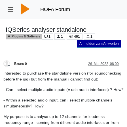
HOFA Forum
IQSeries analyser standalone
1
1
461
1
Plugins & Software
Anmelden zum Antworten
Bruno 0
26. Mai 2022, 08:00
Offline
Interested to purchase the standalone version (for soundchecking
before the gig) but from the manual i cannot find out:
- Can I select multiple audio inputs (= usb audio interfaces) ? How?
- Within a selected audio input, can i select multiple channels
simultaneously? How?
My purpose is to analyse up to 12 channels for loudness -
frequency range - coming from different audio interfaces or from