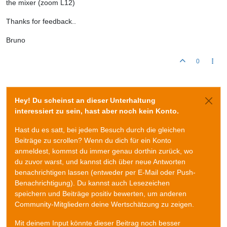
the mixer (zoom L12)
Thanks for feedback..
Bruno
0
Hey! Du scheinst an dieser Unterhaltung
interessiert zu sein, hast aber noch kein Konto.
Hast du es satt, bei jedem Besuch durch die gleichen
Beiträge zu scrollen? Wenn du dich für ein Konto
anmeldest, kommst du immer genau dorthin zurück, wo
du zuvor warst, und kannst dich über neue Antworten
benachrichtigen lassen (entweder per E-Mail oder Push-
Benachrichtigung). Du kannst auch Lesezeichen
speichern und Beiträge positiv bewerten, um anderen
Community-Mitgliedern deine Wertschätzung zu zeigen.
Mit deinem Input könnte dieser Beitrag noch besser