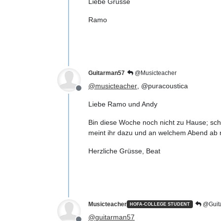
Liebe Grüsse
Ramo
Guitarman57
@Musicteacher
@
musicteacher
, @puracoustica
Offline
Liebe Ramo und Andy
Bin diese Woche noch nicht zu Hause; sch
meint ihr dazu und an welchem Abend ab n
Herzliche Grüsse, Beat
Musicteacher
@Guit
HOFA-COLLEGE STUDENT
@
guitarman57