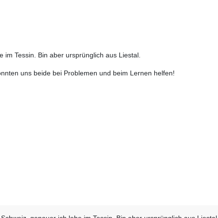
 im Tessin. Bin aber ursprünglich aus Liestal.
könnten uns beide bei Problemen und beim Lernen helfen!
Schweiz, genauer ich lebe im Tessin. Bin aber ursprünglich aus Liesta