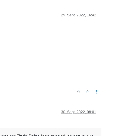
29. Sept. 2022, 16:42
0
30. Sept. 2022, 08:01
l.</p><p>Finde Deine Idee gut und ich denke, wir