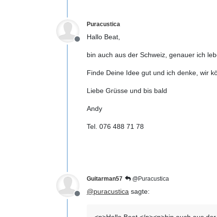
Puracustica
Hallo Beat,
Offline
bin auch aus der Schweiz, genauer ich lebe
Finde Deine Idee gut und ich denke, wir 
Liebe Grüsse und bis bald
Andy
Tel. 076 488 71 78
Guitarman57
@Puracustica
@
puracustica
sagte:
Offline
<p>Hallo Beat,</p><p>bin auch aus der 