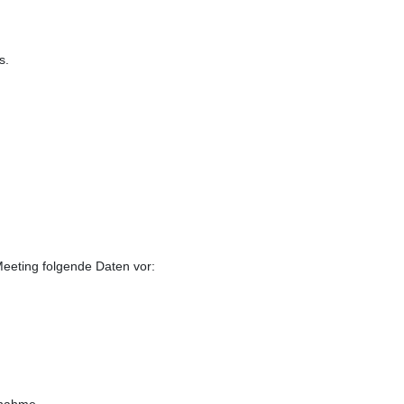
s.
eeting folgende Daten vor:
fnahme.