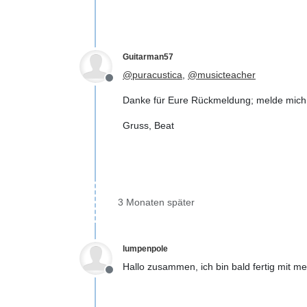
Guitarman57
@
puracustica
,
@
musicteacher
Offline
Danke für Eure Rückmeldung; melde mich d
Gruss, Beat
3 Monaten später
lumpenpole
Hallo zusammen, ich bin bald fertig mit 
Offline