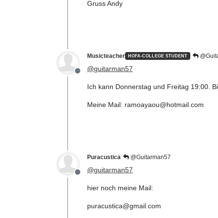
Gruss Andy
Musicteacher
@Guit
HOFA-COLLEGE STUDENT
@
guitarman57
Offline
Ich kann Donnerstag und Freitag 19:00. Bi
Meine Mail: ramoayaou@hotmail.com
Puracustica
@Guitarman57
@
guitarman57
Offline
hier noch meine Mail:
puracustica@gmail.com