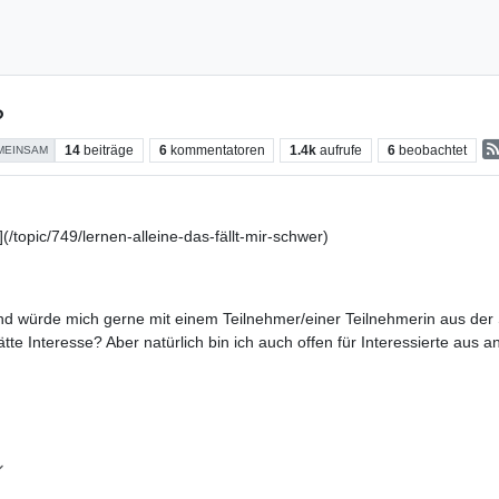
?
14
beiträge
6
kommentatoren
1.4k
aufrufe
6
beobachtet
MEINSAM
](/topic/749/lernen-alleine-das-fällt-mir-schwer)
nd würde mich gerne mit einem Teilnehmer/einer Teilnehmerin aus der
hätte Interesse? Aber natürlich bin ich auch offen für Interessierte au