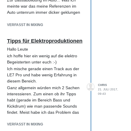
Zur Bassabbildung im Auto... Was ich
meinte war das meine Referenzen im
Auto untenrum immer dicker geklungen
haben (bei elektronischen Titeln), aber
ich Horst bin auch noch nicht auf die Idee
VERFASST IN MIXING
gekommen diese Im HOFA Analyzer mal
übereinander zu legen. Wie gesagt
Tipps für Elektroproduktionen
dachte wenn alles ungefähr ausgeglichen
ist sollte es passen.
Hallo Leute
Vielen lieben Dank :-)
ich hoffe hier ein wenig auf die elektro
Begeisterten unter euch :-)
Ich mische gerade einen Track aus der
LE7 Pro und habe wenig Erfahrung in
diesem Bereich.
CHRIS
Ganz allgemein würden mich 2 Sachen
21. JULI 2017,
interessieren. Zum einen ob ihr Tipps
09:43
habt (gerade im Bereich Bass und
Kickdrum) wie man passende Sounds
findet. Meist habe ich das Problem das
ich bspw eine bassdrum fett finde und mir
diese gut vorstellen kann. Aber in den
VERFASST IN MIXING
letzten Arbeitsschritten feststelle dass sie