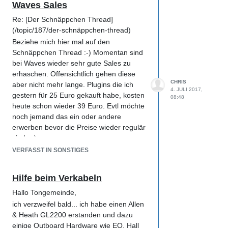
Waves Sales
Re: [Der Schnäppchen Thread]
(/topic/187/der-schnäppchen-thread)
Beziehe mich hier mal auf den
Schnäppchen Thread :-) Momentan sind
bei Waves wieder sehr gute Sales zu
erhaschen. Offensichtlich gehen diese
CHRIS
aber nicht mehr lange. Plugins die ich
4. JULI 2017,
gestern für 25 Euro gekauft habe, kosten
08:48
heute schon wieder 39 Euro. Evtl möchte
noch jemand das ein oder andere
erwerben bevor die Preise wieder regulär
Beste Grüße
sind ;-)
Chris
Beste Grüße
VERFASST IN SONSTIGES
Chris
Hilfe beim Verkabeln
Hallo Tongemeinde,
ich verzweifel bald... ich habe einen Allen
& Heath GL2200 erstanden und dazu
einige Outboard Hardware wie EQ, Hall