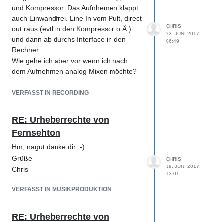
und Kompressor. Das Aufnhemen klappt
auch Einwandfrei. Line In vom Pult, direct
CHRIS
out raus (evtl in den Kompressor o.Ä.)
23. JUNI 2017,
und dann ab durchs Interface in den
06:49
Rechner.
Wie gehe ich aber vor wenn ich nach
dem Aufnehmen analog Mixen möchte?
Ich muss logischerweise erst einmal
durch einen Out vom Interface ins Pult.
VERFASST IN RECORDING
Jetzt habe ich das Signal auf
(meinetwegen) Kanal 1. Effekte kann ich
RE: Urheberrechte von
ja dann via Send schicken. Aber wie
Fernsehton
bekomme ich das verhallte Signal nun
wieder zurück in den Rechner ohne dass
Hm, nagut danke dir :-)
ich es auf eine neue Spur aufnhemen
Grüße
CHRIS
muss? Und die Frage gilt dann auch für
19. JUNI 2017,
Chris
13:01
Inserts zB Kompressor.
Allgemein würde ich die GL2200 Konsole
VERFASST IN MUSIKPRODUKTION
gerne mehr nutzen und einbinden. Zum
Beispiel Lautstärke der Kanäle in der
RE: Urheberrechte von
DAW darüber regeln usw. Geht das