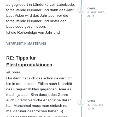
aufgegliedert in Länderkürzel, Labelcode,
CHRIS
fortlaufende Nummer und dann das Jahr.
6. AUG. 2017,
Laut Video wird das Jahr aber vor die
09:17
fortlaufende Nummer und hinter den
Labelcode geschrieben.
Ist die Reihenfolge von Jahr und
fortlaufende Nr egal?
Beste Grüße
VERFASST IN MASTERING
Chris
RE: Tipps für
Elektroproduktionen
@
Tobias
Hm dann hat sich das schon geklärt. Ich
bin in den meisten Fällen nach linearität
des Frequenzbildes gegangen. Aber es
macht ja auch Sinn dass jedes Genre
auch unterschiedliche Ansprüche daran
CHRIS
23. JULI 2017,
hat. Manchmal muss man einfach nur
12:38
mal darüber gesprochen haben :-)