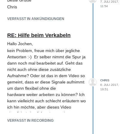
Beste Grüße
7. JULI 2017,
Chris
11:54
VERFASST IN ANKÜNDIGUNGEN
RE: Hilfe beim Verkabeln
Hallo Jochen,
kein Problem, freue mich über jegliche
Antworten :-) Er selber nimmt die Spur ja
dann noch mal bearbeitet auf. Geht das
nicht auch ohne diese zusätzliche
Aufnahme? Oder ist das in dem Video so
CHRIS
gemeint, dass er diese Signale aufnimmt
6. JULI 2017,
um dann flexibel ohne die
19:51
hardware weiter arbeiten zu können? Ich
kann vielleicht auch schlecht erläutern wo
ich hin möchte, aber dieses Video
visualisiert ziemlich gut was mir
vorschwebt...
VERFASST IN RECORDING