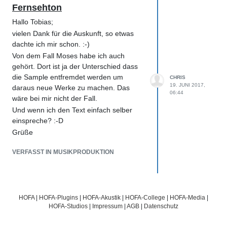
überhaupt?
Fernsehton
Freue mich über jeden Tipp :-) Danke
Hallo Tobias;
Grüße
vielen Dank für die Auskunft, so etwas
Chris
dachte ich mir schon. :-)
Von dem Fall Moses habe ich auch
gehört. Dort ist ja der Unterschied dass
die Sample entfremdet werden um
CHRIS
19. JUNI 2017,
daraus neue Werke zu machen. Das
06:44
wäre bei mir nicht der Fall.
Und wenn ich den Text einfach selber
einspreche? :-D
Grüße
VERFASST IN MUSIKPRODUKTION
HOFA
|
HOFA-Plugins
|
HOFA-Akustik
|
HOFA-College
|
HOFA-Media
|
HOFA-Studios
|
Impressum
|
AGB
|
Datenschutz