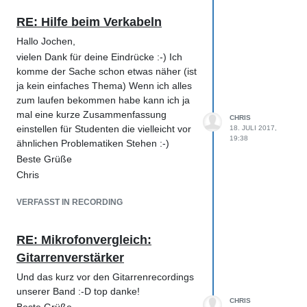
Schuld am Mumpf ist (nur ein Beispiel)
RE: Hilfe beim Verkabeln
Zum anderen zeigt mein Analyzer (Span
Hallo Jochen,
und HOFA) einen relativ linearen
vielen Dank für deine Eindrücke :-) Ich
Frequenzgang an. In erster Linie deckt
komme der Sache schon etwas näher (ist
sich das auch mit dem Sound im
ja kein einfaches Thema) Wenn ich alles
Kopfhörer DT770 Pro, klingt alles soweit
zum laufen bekommen habe kann ich ja
gut. Im Auto merke ich dann das es unten
mal eine kurze Zusammenfassung
rum fehlt. Wieso zeigt mir der Analyzer
CHRIS
einstellen für Studenten die vielleicht vor
18. JULI 2017,
aber dann ausreichend Bassbereich an?
19:38
ähnlichen Problematiken Stehen :-)
Freue mich über Tipps und Anregungen
Beste Grüße
:-)
Chris
VERFASST IN RECORDING
RE: Mikrofonvergleich:
Gitarrenverstärker
Und das kurz vor den Gitarrenrecordings
unserer Band :-D top danke!
CHRIS