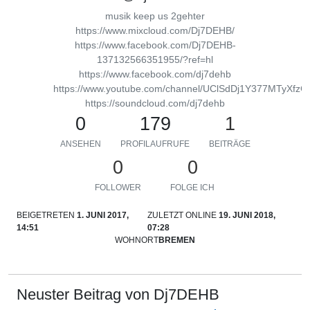
musik keep us 2gehter
https://www.mixcloud.com/Dj7DEHB/
https://www.facebook.com/Dj7DEHB-
137132566351955/?ref=hl
https://www.facebook.com/dj7dehb
https://www.youtube.com/channel/UClSdDj1Y377MTyXfzG
https://soundcloud.com/dj7dehb
0
179
1
ANSEHEN
PROFILAUFRUFE
BEITRÄGE
0
0
FOLLOWER
FOLGE ICH
BEIGETRETEN
1. JUNI 2017,
ZULETZT ONLINE
19. JUNI 2018,
14:51
07:28
WOHNORT
BREMEN
Neuster Beitrag von Dj7DEHB