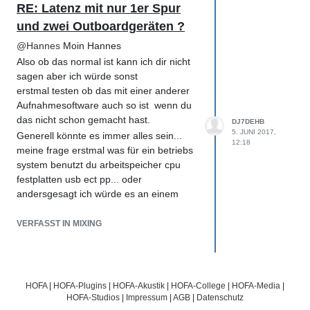
RE: Latenz mit nur 1er Spur
und zwei Outboardgeräten ?
@
Hannes
Moin Hannes
Also ob das normal ist kann ich dir nicht
sagen aber ich würde sonst
erstmal testen ob das mit einer anderer
Aufnahmesoftware auch so ist wenn du
das nicht schon gemacht hast.
DJ7DEHB
5. JUNI 2017,
Generell könnte es immer alles sein...
12:18
meine frage erstmal was für ein betriebs
system benutzt du arbeitspeicher cpu
festplatten usb ect pp... oder
andersgesagt ich würde es an einem
anderen rechner testen wenn möglich
wenns da auch so ist...wenn nicht auch
VERFASST IN MIXING
schon probiert... und das nicht normal ist
mit der latzenz....
whschl einstellungen ändern oder halt
neue updates firmware treiber ect
HOFA
|
HOFA-Plugins
|
HOFA-Akustik
|
HOFA-College
|
HOFA-Media
|
laden....aber laut meiner phylosophie
HOFA-Studios
|
Impressum
|
AGB
|
Datenschutz