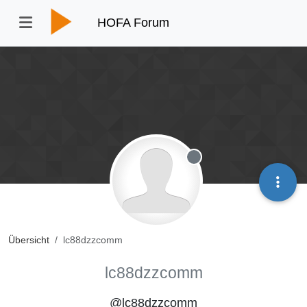
HOFA Forum
Offline
Übersicht
lc88dzzcomm
lc88dzzcomm
@lc88dzzcomm