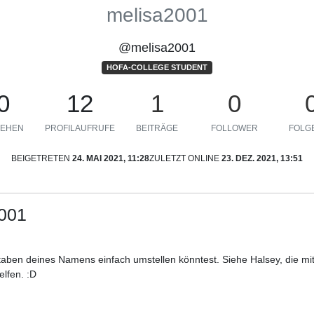
melisa2001
@melisa2001
HOFA-COLLEGE STUDENT
0
12
1
0
EHEN
PROFILAUFRUFE
BEITRÄGE
FOLLOWER
FOLGE
BEIGETRETEN
24. MAI 2021, 11:28
ZULETZT ONLINE
23. DEZ. 2021, 13:51
2001
taben deines Namens einfach umstellen könntest. Siehe Halsey, die mi
elfen. :D