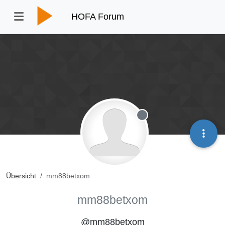
HOFA Forum
Offline
Übersicht
mm88betxom
mm88betxom
@mm88betxom