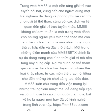
Trang web MM88 là một nền tảng giải trí trực
tuyến nổi bật, cung cấp cho người dùng một
trải nghiệm đa dạng và phong phú về các trò
chơi giải trí thể thao, cùng với các dịch vụ liên
quan đến giải trí trực tuyến khác. MM88
không chỉ đơn thuần là một trang web dành
cho những người yêu thích thể thao mà còn
mang lại cơ hội tham gia vào nhiều hoạt động
thú vị, hấp dẫn và đầy thử thách. Một trong
những điểm mạnh của MM88BETX chính là
sự đa dạng trong các hình thức giải trí mà nền
tảng này cung cấp. Người dùng có thể tham
gia vào các trò chơi trực tuyến với nhiều thể
loại khác nhau, từ các môn thể thao nổi tiếng
cho đến những trò chơi sáng tạo, độc đáo.
MM88 luôn chú trọng đến việc mang lại
những trải nghiệm mượt mà, dễ dàng tiếp cận
và có tính giải trí cao cho người tham gia, bất
kể họ là người mới hay đã có kinh nghiệm
trong lĩnh vực này. https://mm88betx.com