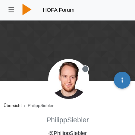
HOFA Forum
Offline
Übersicht
PhilippSiebler
PhilippSiebler
@PhilippSiebler