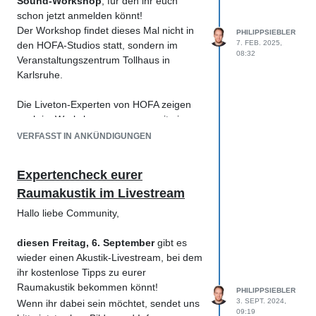
Sound-Workshop
, für den ihr euch
schon jetzt anmelden könnt!
Der Workshop findet dieses Mal nicht in
PHILIPPSIEBLER
7. FEB. 2025,
den HOFA-Studios statt, sondern im
08:32
Veranstaltungszentrum Tollhaus in
Karlsruhe.
Die Liveton-Experten von HOFA zeigen
euch im Workshop zusammen mit einer
professionellen Live-Band:
VERFASST IN ANKÜNDIGUNGEN
• Bühnen-Mikrofonierung verschiedener
Instrumente
Expertencheck eurer
• Soundcheck: Tipps & Tricks für einen
Raumakustik im Livestream
reibungslosen Ablauf
• Monitor-Mix: So sorgt ihr für zufriedene
Hallo liebe Community,
Musikerinnen und Musiker
• FOH-Mix: Der optimale Klang im
diesen Freitag, 6. September
gibt es
Publikumsbereich
wieder einen Akustik-Livestream, bei dem
An dem Event könnt ihr sowohl vor Ort in
ihr kostenlose Tipps zu eurer
Karlsruhe als auch online im Livestream
Raumakustik bekommen könnt!
PHILIPPSIEBLER
teilnehmen.
3. SEPT. 2024,
Wenn ihr dabei sein möchtet, sendet uns
09:19
Die Teilnahme am Workshop und am