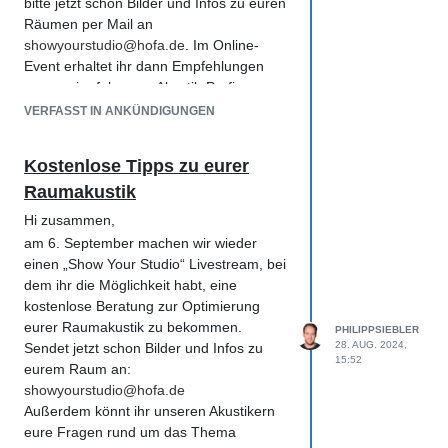
bitte jetzt schon Bilder und Infos zu euren
Livestream ist für HOFA-College
Räumen per Mail an
Studierende und Gasthörer kostenfrei.
showyourstudio@hofa.de
. Im Online-
Eine verbindliche Anmeldung bis zum
Event erhaltet ihr dann Empfehlungen
31.03.2025 ist erforderlich.
von zwei erfahrenen Akustik-Profis.
Hier das Wichtigste in Kürze:
Außerdem könnt ihr unseren Akustikern
VERFASST IN ANKÜNDIGUNGEN
HOFA Workshop Live-Sound
eure Fragen rund um das Thema
Datum:
16. April 2025
Raumakustik im Chat stellen.
Kostenlose Tipps zu eurer
Uhrzeit:
11:00 - 18:00 Uhr
Den Livestream senden wir kostenlos auf
Raumakustik
Ort:
Veranstaltungszentrum Tollhaus,
dem HOFA YouTube-Kanal und im
Karlsruhe
Online-Campus.
Hi zusammen,
Auch online im Livestream
Hier könnt ihr euch den Livestream bei
am 6. September machen wir wieder
YouTube vormerken:
einen „Show Your Studio“ Livestream, bei
Mehr Infos & Anmeldung:
https://www.youtube.com/watch?
dem ihr die Möglichkeit habt, eine
https://hofa-college.de/blog/k...
v=y_3HuehVqwM
kostenlose Beratung zur Optimierung
Wir freuen uns, wenn ihr dabei seid 😊
oder einfach im entsprechenden
eurer Raumakustik zu bekommen.
PHILIPPSIEBLER
Campus-Event:
28. AUG. 2024,
Sendet jetzt schon Bilder und Infos zu
15:52
Campus V3 Event:
https://campus.hofa-
eurem Raum an:
college.de/workshop-event/153/
showyourstudio@hofa.de
Campus V2 Event:
https://oc.hofa-
Außerdem könnt ihr unseren Akustikern
college.de/workshop-event/686/
eure Fragen rund um das Thema