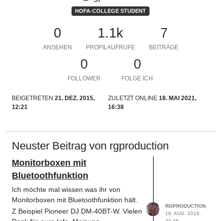
HOFA-COLLEGE STUDENT
0
1.1k
7
ANSEHEN
PROFILAUFRUFE
BEITRÄGE
0
0
FOLLOWER
FOLGE ICH
BEIGETRETEN
21. DEZ. 2015,
ZULETZT ONLINE
18. MAI 2021,
12:21
16:38
Neuster Beitrag von rgproduction
Monitorboxen mit
Bluetoothfunktion
Ich möchte mal wissen was ihr von
Monitorboxen mit Bluetoothfunktion hält.
RGPRODUCTION
Z.Beispiel Pioneer DJ DM-40BT-W. Vielen
16. AUG. 2019,
20:46