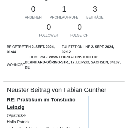
0
1
3
ANSEHEN
PROFILAUFRUFE
BEITRÄGE
0
0
FOLLOWER
FOLGE ICH
BEIGETRETEN
2. SEPT. 2024,
ZULETZT ONLINE
2. SEPT. 2024,
01:44
02:12
HOMEPAGE
WWW.LEIPZIG-TONSTUDIO.DE
BERNHARD-GÖRING-STR., 17, LEIPZIG, SACHSEN, 04107,
WOHNORT
DE
Neuster Beitrag von Fabian Günther
RE: Praktikum im Tonstudio
Leipzig
@patrick-k
Hallo Patrick,