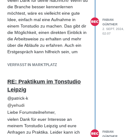
vielen Dank für deine Nachricht! Wenn du
die Branche besser kennenlernen
möchtest, wäre es vielleicht eine gute
Idee, einfach mal eine Aufnahme in
FABIAN
GÜNTHER
einem Tonstudio zu machen. Das gibt dir
2. SEPT. 2024,
die Möglichkeit, einen direkten Einblick in
02:07
die Arbeitsweise zu erhalten und mehr
über die Abläufe zu erfahren. Auch ein
Erstgespräch kann hilfreich sein, um
deine Fragen zu klären und einen
besseren Überblick zu bekommen.
VERFASST IN MARKTPLATZ
Ich habe sowohl mit verschiedenen
Tonstudios in Berlin zusammengearbeitet
RE: Praktikum im Tonstudio
als auch während meiner Ausbildung als
Leipzig
Sound Designer in Berlin in einem
Tonstudio gearbeitet. Zusätzlich habe ich
@patrick-k
an verschiedenen Weiterbildungen
@
yehudi
teilgenommen, um meine Kenntnisse in
Liebe Forumsteilnehmer,
der Audio-Technik und Studiopraxis zu
vielen Dank für euer Interesse an
vertiefen.
meinem Tonstudio Leipzig und eure
Gerne berate ich dich auch umfassend
Anfragen zu Praktika. Leider kann ich
FABIAN
über die Branche, Weiterbildungen,
GÜNTHER