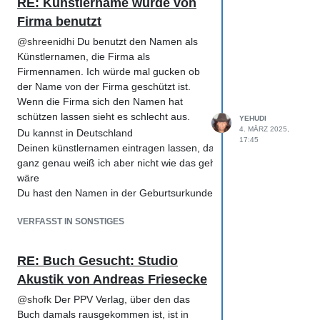
RE: Künstlername wurde von
Firma benutzt
@
shreenidhi
Du benutzt den Namen als
Künstlernamen, die Firma als
Firmennamen. Ich würde mal gucken ob
der Name von der Firma geschützt ist.
Wenn die Firma sich den Namen hat
schützen lassen sieht es schlecht aus.
YEHUDI
4. MÄRZ 2025,
Du kannst in Deutschland
17:45
Deinen künstlernamen eintragen lassen, dazu musst Du aber Beleg
ganz genau weiß ich aber nicht wie das geht. Das beste
wäre
Du hast den Namen in der Geburtsurkunde stehen.
VERFASST IN SONSTIGES
RE: Buch Gesucht: Studio
Akustik von Andreas Friesecke
@
shofk
Der PPV Verlag, über den das
Buch damals rausgekommen ist, ist in