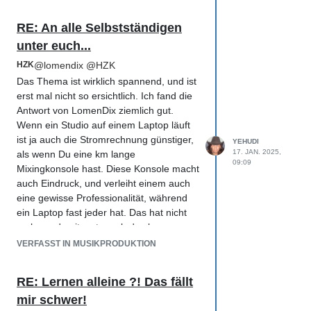
RE: An alle Selbstständigen
unter euch...
HZK
@
lomendix
@
HZK
Das Thema ist wirklich spannend, und ist
erst mal nicht so ersichtlich. Ich fand die
Antwort von LomenDix ziemlich gut.
Wenn ein Studio auf einem Laptop läuft
ist ja auch die Stromrechnung günstiger,
YEHUDI
17. JAN. 2025,
als wenn Du eine km lange
09:09
Mixingkonsole hast. Diese Konsole macht
auch Eindruck, und verleiht einem auch
eine gewisse Professionalität, während
ein Laptop fast jeder hat. Das hat nicht
mal was damit zu tun, ob das besser
klingt.
VERFASST IN MUSIKPRODUKTION
Was bietest Du an Service an?
Mal als Bsp. Du hast einen großen Raum in dem ein Schlagzeug ultr
RE: Lernen alleine ?! Das fällt
Dich herum,
mir schwer!
die alle keinen Drumraum haben, dann