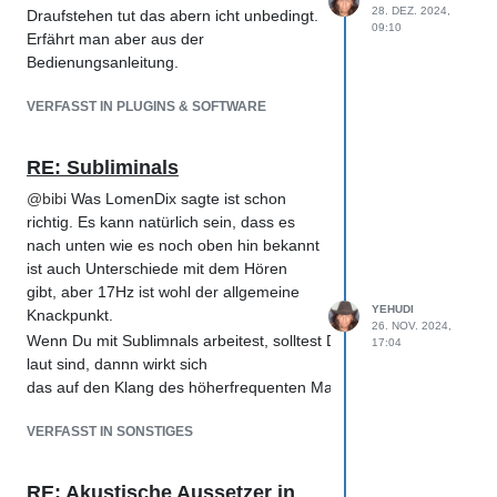
28. DEZ. 2024,
Draufstehen tut das abern icht unbedingt.
09:10
Erfährt man aber aus der
Bedienungsanleitung.
VERFASST IN PLUGINS & SOFTWARE
RE: Subliminals
@
bibi
Was LomenDix sagte ist schon
richtig. Es kann natürlich sein, dass es
nach unten wie es noch oben hin bekannt
ist auch Unterschiede mit dem Hören
gibt, aber 17Hz ist wohl der allgemeine
YEHUDI
Knackpunkt.
26. NOV. 2024,
Wenn Du mit Sublimnals arbeitest, solltest Du auch immer einen Bli
17:04
laut sind, dannn wirkt sich
das auf den Klang des höherfrequenten Materials aus. Angenommen, 
VERFASST IN SONSTIGES
RE: Akustische Aussetzer in