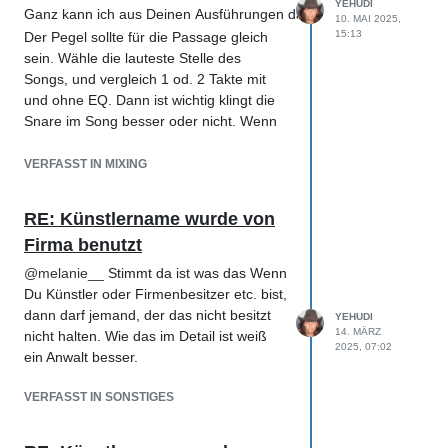
YEHUDI
Ganz kann ich aus Deinen Ausführungen das Problem nicht nachv
10. MAI 2025,
15:13
Der Pegel sollte für die Passage gleich
sein. Wähle die lauteste Stelle des
Songs, und vergleich 1 od. 2 Takte mit
und ohne EQ. Dann ist wichtig klingt die
Snare im Song besser oder nicht. Wenn
sie alleine gut klingt ist das für den Song
noch nicht maßgeblich.
VERFASST IN MIXING
Fehlt der Snare im Zusammenhang
Lowend, dann war der Lowcut oder
RE: Künstlername wurde von
Lowshelf zu viel.
Firma benutzt
@
melanie__
Stimmt da ist was das Wenn
Du Künstler oder Firmenbesitzer etc. bist,
dann darf jemand, der das nicht besitzt
YEHUDI
14. MÄRZ
nicht halten. Wie das im Detail ist weiß
2025, 07:02
ein Anwalt besser.
VERFASST IN SONSTIGES