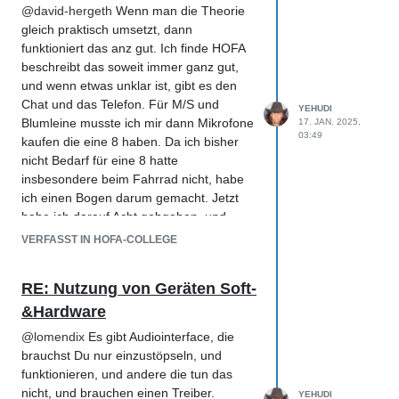
steigerst Du damit Deinen Marktwert. Das
@
david-hergeth
Wenn man die Theorie
gleiche wäre, wenn Du ein ganzes
gleich praktisch umsetzt, dann
Arsenal an Gitarrenamps anbieten
funktioniert das anz gut. Ich finde HOFA
kannst, die zahlreichen Studios um Dich
beschreibt das soweit immer ganz gut,
herum können zusammen da nicht mal
und wenn etwas unklar ist, gibt es den
mithalten.
Chat und das Telefon. Für M/S und
YEHUDI
Blumleine musste ich mir dann Mikrofone
Auch wenn Du Zertifikate oder
17. JAN. 2025,
03:49
kaufen die eine 8 haben. Da ich bisher
erfolgreiche Produktionen vorweisen kannst
nicht Bedarf für eine 8 hatte
Du Dir davon einen
insbesondere beim Fahrrad nicht, habe
finanziellen Vorteil von erschaffen.
ich einen Bogen darum gemacht. Jetzt
habe ich darauf Acht gebgeben, und
nutze auch M/S wo eine Acht benötigt
VERFASST IN HOFA-COLLEGE
wird.
Ich habe über !/2 deer HOFA V3 durch und ich finde schon das auc
RE: Nutzung von Geräten Soft-
Alltag entstehen können eingegangen wird. Ich würde dennoch em
&Hardware
man den Studioalltag mal mitbekommt.
Es gibt außerdem verschiedene
@
lomendix
Es gibt Audiointerface, die
Herangehensweisen und verschiedene
brauchst Du nur einzustöpseln, und
Stile, dass es auch da noch genug zu
funktionieren, und andere die tun das
lernen gibt.
nicht, und brauchen einen Treiber.
YEHUDI