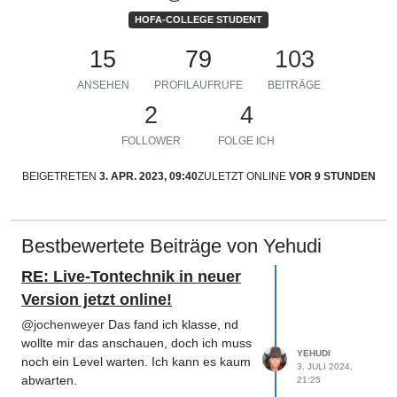
HOFA-COLLEGE STUDENT
15
79
103
ANSEHEN
PROFILAUFRUFE
BEITRÄGE
2
4
FOLLOWER
FOLGE ICH
BEIGETRETEN
3. APR. 2023, 09:40
ZULETZT ONLINE
VOR 9 STUNDEN
Bestbewertete Beiträge von Yehudi
RE: Live-Tontechnik in neuer
Version jetzt online!
@
jochenweyer
Das fand ich klasse, nd
wollte mir das anschauen, doch ich muss
YEHUDI
noch ein Level warten. Ich kann es kaum
3. JULI 2024,
abwarten.
21:25