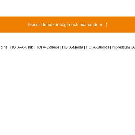
Dieser Benutzer folgt noch niemandem. :(
gins
|
HOFA-Akustik
|
HOFA-College
|
HOFA-Media
|
HOFA-Studios
|
Impressum
|
A