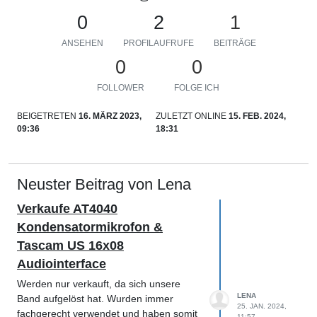
0
2
1
ANSEHEN
PROFILAUFRUFE
BEITRÄGE
0
0
FOLLOWER
FOLGE ICH
BEIGETRETEN
16. MÄRZ 2023,
ZULETZT ONLINE
15. FEB. 2024,
09:36
18:31
Neuster Beitrag von Lena
Verkaufe AT4040
Kondensatormikrofon &
Tascam US 16x08
Audiointerface
Werden nur verkauft, da sich unsere
LENA
Band aufgelöst hat. Wurden immer
25. JAN. 2024,
fachgerecht verwendet und haben somit
11:57