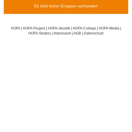
Es sind keine Gruppen vorhanden
HOFA
|
HOFA-Plugins
|
HOFA-Akustik
|
HOFA-College
|
HOFA-Media
|
HOFA-Studios
|
Impressum
|
AGB
|
Datenschutz