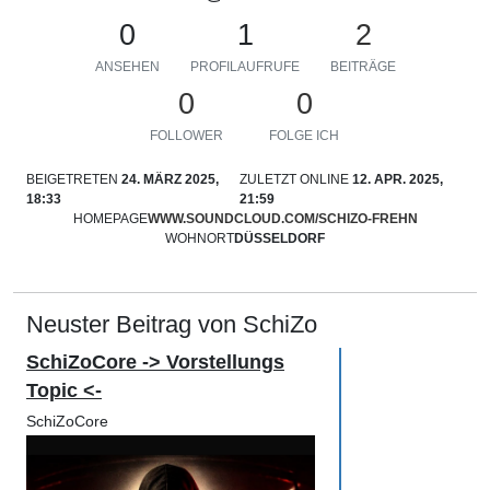
0
1
2
ANSEHEN
PROFILAUFRUFE
BEITRÄGE
0
0
FOLLOWER
FOLGE ICH
BEIGETRETEN
24. MÄRZ 2025,
ZULETZT ONLINE
12. APR. 2025,
18:33
21:59
HOMEPAGE
WWW.SOUNDCLOUD.COM/SCHIZO-FREHN
WOHNORT
DÜSSELDORF
Neuster Beitrag von SchiZo
SchiZoCore -> Vorstellungs
Topic <-
SchiZoCore