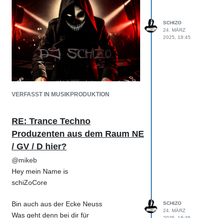
SCHIZO
24. MÄRZ
2025, 18:45
VERFASST IN MUSIKPRODUKTION
HardTechno
RE: Trance Techno
Hardcore
Produzenten aus dem Raum NE
frenchcore
/ GV / D hier?
Terror & More
@
mikeb
Hey mein Name is
www.soundcloud.com/schizo-fr
ehn
schiZoCore
@ Insta : SchiZo_Core
Bookings: schizocore@icloud.com
Bin auch aus der Ecke Neuss
SCHIZO
24. MÄRZ
Was geht denn bei dir für
2025, 18:35