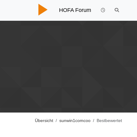
HOFA Forum
Übersicht
sunwin1comcoo
Bestbewertet