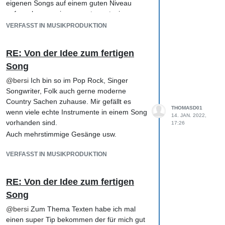
eigenen Songs auf einem guten Niveau
aufzunehmen, mixen, mastern etc. immer
grösser geworden. Jetzt bin ich hier und ich
VERFASST IN MUSIKPRODUKTION
bin genau richtig hier :)
Ich glaub ich hab vom Jonas (Recording
RE: Von der Idee zum fertigen
Blog) und Martin jedes Video gesehen bevor
Song
ich den Schritt gewagt hab mich bei Hofa
anzumelden und die Sache systematisch
@
bersi
Ich bin so im Pop Rock, Singer
anzugehen.
Songwriter, Folk auch gerne moderne
Übrigens, ich bin auch aus Österreich :)
Country Sachen zuhause. Mir gefällt es
THOMASD01
allerdings aus dem schönen kleinen
wenn viele echte Instrumente in einem Song
14. JAN. 2022,
Vorarlberg. Ich find das super dass man sich
vorhanden sind.
17:26
hier so connecten kann TOP.
Auch mehrstimmige Gesänge usw.
Wie startest denn du deine
Songideen/Projekte immer so?
VERFASST IN MUSIKPRODUKTION
RE: Von der Idee zum fertigen
Song
@
bersi
Zum Thema Texten habe ich mal
einen super Tip bekommen der für mich gut