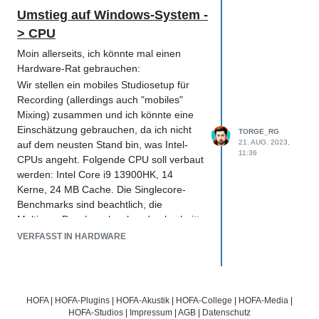
Umstieg auf Windows-System -
> CPU
Moin allerseits, ich könnte mal einen
Hardware-Rat gebrauchen:
Wir stellen ein mobiles Studiosetup für
Recording (allerdings auch "mobiles"
Mixing) zusammen und ich könnte eine
Einschätzung gebrauchen, da ich nicht
TORGE_RG
21. AUG. 2023,
auf dem neusten Stand bin, was Intel-
11:36
CPUs angeht. Folgende CPU soll verbaut
werden: Intel Core i9 13900HK, 14
Kerne, 24 MB Cache. Die Singlecore-
Benchmarks sind beachtlich, die
Multicore-Benchmarks eher durchschnitt.
Leider kann ich auch nicht auf den
VERFASST IN HARDWARE
(besseren) 13900HX upgraden. Es sind
32GB 6000Mhz LPDDR5 Ram verbaut.
Zum Praxis-Szenario: Wir nehmen lokale
HOFA
|
HOFA-Plugins
|
HOFA-Akustik
|
HOFA-College
|
HOFA-Media
|
Bands aus Musikvereinen auf, in den
HOFA-Studios
|
Impressum
|
AGB
|
Datenschutz