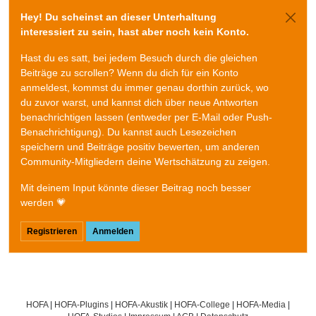
Hey! Du scheinst an dieser Unterhaltung
interessiert zu sein, hast aber noch kein Konto.
Hast du es satt, bei jedem Besuch durch die gleichen
Beiträge zu scrollen? Wenn du dich für ein Konto
anmeldest, kommst du immer genau dorthin zurück, wo
du zuvor warst, und kannst dich über neue Antworten
benachrichtigen lassen (entweder per E-Mail oder Push-
Benachrichtigung). Du kannst auch Lesezeichen
speichern und Beiträge positiv bewerten, um anderen
Community-Mitgliedern deine Wertschätzung zu zeigen.
Mit deinem Input könnte dieser Beitrag noch besser
werden 💗
Registrieren
Anmelden
HOFA
|
HOFA-Plugins
|
HOFA-Akustik
|
HOFA-College
|
HOFA-Media
|