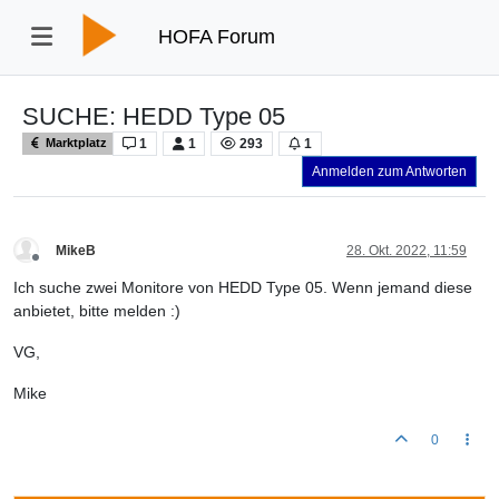
HOFA Forum
SUCHE: HEDD Type 05
1
1
293
1
Marktplatz
Anmelden zum Antworten
MikeB
28. Okt. 2022, 11:59
Offline
Ich suche zwei Monitore von HEDD Type 05. Wenn jemand diese
anbietet, bitte melden :)
VG,
Mike
0