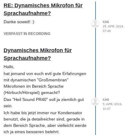
RE: ​Dynamisches Mikrofon für
Sprachaufnahme?
Danke soweit! :)
CAS
25. APR. 2019,
07:40
VERFASST IN RECORDING
​Dynamisches Mikrofon für
Sprachaufnahme?
Hallo,
hat jemand von euch evtl gute Erfahrungen
mit dynamischen "Großmembran"
Mikrofonen im Bereich Sprache
(Hörbuch/Hörspiel) gemacht?
Das "Heil Sound PR40" soll ja ziemlich gut
CAS
5. APR. 2019,
sein.
11:47
Ich habe bis jetzt immer nur Kondensator
benutzt, die ja detailreicher sind, gerade in
dem Bereich Sprache, aber vielleicht werde
ich ja eines besseren belehrt.