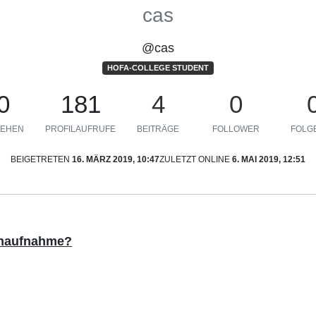
cas
@cas
HOFA-COLLEGE STUDENT
0
181
4
0
EHEN
PROFILAUFRUFE
BEITRÄGE
FOLLOWER
FOLGE
BEIGETRETEN
16. MÄRZ 2019, 10:47
ZULETZT ONLINE
6. MAI 2019, 12:51
chaufnahme?