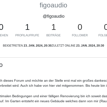
figoaudio
@figoaudio
0
1
1
0
EHEN
PROFILAUFRUFE
BEITRÄGE
FOLLOWER
FOLGE
BEIGETRETEN
23. JAN. 2024, 20:30
ZULETZT ONLINE
23. JAN. 2024, 20:30
o
ich dieses Forum und möchte an der Stelle erst mal ein großes dankesch
verbreitet wird. Auch ich habe von hier viel mitgenommen. Bis heute bin i
malen Bedingungen und einer fälligen Renovierung bin ich soweit das
f. Im Garten entsteht ein neues Gebäude welches dann von mir (Rau