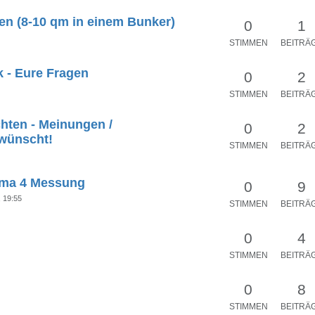
en (8-10 qm in einem Bunker)
0
1
STIMMEN
BEITRÄ
 - Eure Fragen
0
2
STIMMEN
BEITRÄ
hten - Meinungen /
0
2
rwünscht!
STIMMEN
BEITRÄ
rma 4 Messung
0
9
, 19:55
STIMMEN
BEITRÄ
0
4
STIMMEN
BEITRÄ
0
8
STIMMEN
BEITRÄ