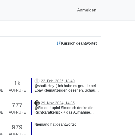
Anmelden
Kürzlich geantwortet
22. Feb. 2025, 18:49
1k
@shofk Hey :) Ich habe es gerade bei
GE
AUFRUFE
Ebay Kleinanzeigen gesehen. Schau
doch mal rein! :)
29. Nov. 2024, 14:35
777
@Simon-Lupini SimonIch denke die
GE
AUFRUFE
Richtkaratkeristik + das Aufnahme
Verfahren (AB oder XY, etc.) spielen
dabei eine wichtige Rolle, sowie obes
Niemand hat geantwortet
979
sich um ein Kondesatormikrophon (Groß
oder Klein); -> mit kleiner Membran
GE
AUFRUFE