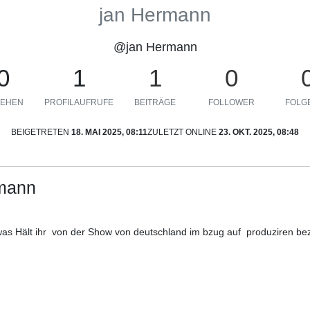
jan Hermann
@jan Hermann
0
1
1
0
EHEN
PROFILAUFRUFE
BEITRÄGE
FOLLOWER
FOLGE
BEIGETRETEN
18. MAI 2025, 08:11
ZULETZT ONLINE
23. OKT. 2025, 08:48
rmann
as Hält ihr von der Show von deutschland im bzug auf produziren b