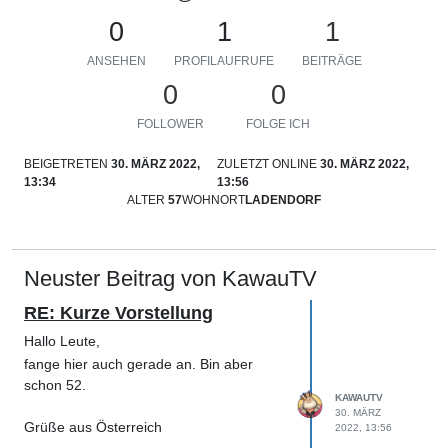
0
1
1
ANSEHEN
PROFILAUFRUFE
BEITRÄGE
0
0
FOLLOWER
FOLGE ICH
BEIGETRETEN
30. MÄRZ 2022,
ZULETZT ONLINE
30. MÄRZ 2022,
13:34
13:56
ALTER
57
WOHNORT
LADENDORF
Neuster Beitrag von KawauTV
RE: Kurze Vorstellung
Hallo Leute,
fange hier auch gerade an. Bin aber
schon 52.
KAWAUTV
30. MÄRZ
Grüße aus Österreich
2022, 13:56