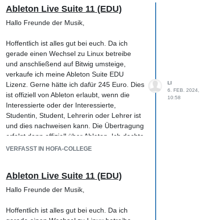
Ableton Live Suite 11 (EDU)
Hallo Freunde der Musik,
Hoffentlich ist alles gut bei euch. Da ich
gerade einen Wechsel zu Linux betreibe
und anschließend auf Bitwig umsteige,
verkaufe ich meine Ableton Suite EDU
LI
Lizenz. Gerne hätte ich dafür 245 Euro. Dies
6. FEB. 2024,
ist offiziell von Ableton erlaubt, wenn die
10:58
Interessierte oder der Interessierte,
Studentin, Student, Lehrerin oder Lehrer ist
und dies nachweisen kann. Die Übertragung
erfolgt dann offiziell über Ableton. Ich dachte
mir, ich gebe euch mal Bescheid. Der
VERFASST IN HOFA-COLLEGE
Nachweis von HOFA reicht hier völlig
aus. Falls Interesse besteht, gebt mir gerne
Ableton Live Suite 11 (EDU)
Bescheid. Ich habe 359 Euro gezahlt
damals. Sind also dann nochmal mehr als
Hallo Freunde der Musik,
100 Euro Rabatt.
Hoffentlich ist alles gut bei euch. Da ich
freundliche Grüße