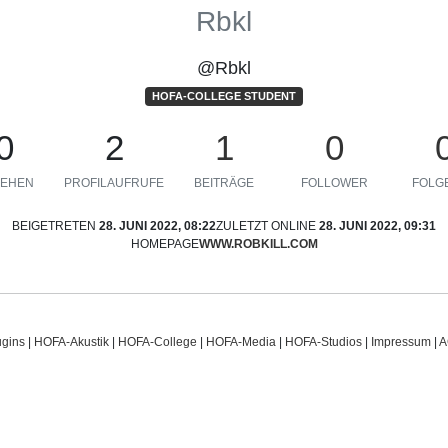
Rbkl
@Rbkl
HOFA-COLLEGE STUDENT
0
2
1
0
EHEN
PROFILAUFRUFE
BEITRÄGE
FOLLOWER
FOLGE
BEIGETRETEN
28. JUNI 2022, 08:22
ZULETZT ONLINE
28. JUNI 2022, 09:31
HOMEPAGE
WWW.ROBKILL.COM
gins
|
HOFA-Akustik
|
HOFA-College
|
HOFA-Media
|
HOFA-Studios
|
Impressum
|
A