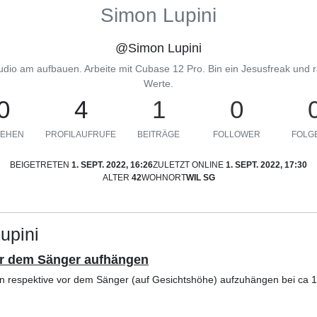
Simon Lupini
@Simon Lupini
io am aufbauen. Arbeite mit Cubase 12 Pro. Bin ein Jesusfreak und ra
Werte.
0
4
1
0
EHEN
PROFILAUFRUFE
BEITRÄGE
FOLLOWER
FOLGE
BEIGETRETEN
1. SEPT. 2022, 16:26
ZULETZT ONLINE
1. SEPT. 2022, 17:30
ALTER
42
WOHNORT
WIL SG
upini
vor dem Sänger aufhängen
hon respektive vor dem Sänger (auf Gesichtshöhe) aufzuhängen bei ca