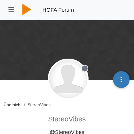
HOFA Forum
Offline
Übersicht
StereoVibes
StereoVibes
@StereoVibes