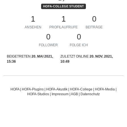
HOFA-COLLEGE STUDENT
1
1
0
ANSEHEN
PROFILAUFRUFE
BEITRÄGE
0
0
FOLLOWER
FOLGE ICH
BEIGETRETEN
20. MAI 2021,
ZULETZT ONLINE
20. NOV. 2021,
15:36
10:49
HOFA
|
HOFA-Plugins
|
HOFA-Akustik
|
HOFA-College
|
HOFA-Media
|
HOFA-Studios
|
Impressum
|
AGB
|
Datenschutz