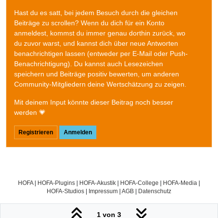
Hast du es satt, bei jedem Besuch durch die gleichen
Beiträge zu scrollen? Wenn du dich für ein Konto
anmeldest, kommst du immer genau dorthin zurück, wo
du zuvor warst, und kannst dich über neue Antworten
benachrichtigen lassen (entweder per E-Mail oder Push-
Benachrichtigung). Du kannst auch Lesezeichen
speichern und Beiträge positiv bewerten, um anderen
Community-Mitgliedern deine Wertschätzung zu zeigen.
Mit deinem Input könnte dieser Beitrag noch besser
werden 💗
Registrieren
Anmelden
HOFA
|
HOFA-Plugins
|
HOFA-Akustik
|
HOFA-College
|
HOFA-Media
|
HOFA-Studios
|
Impressum
|
AGB
|
Datenschutz
1 von 3