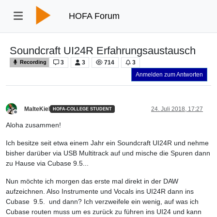
HOFA Forum
Soundcraft UI24R Erfahrungsaustausch
3
3
714
3
Recording
Anmelden zum Antworten
MalteKiel
24. Juli 2018, 17:27
HOFA-COLLEGE STUDENT
Offline
Aloha zusammen!
Ich besitze seit etwa einem Jahr ein Soundcraft UI24R und nehme
bisher darüber via USB Multitrack auf und mische die Spuren dann
zu Hause via Cubase 9.5...
Nun möchte ich morgen das erste mal direkt in der DAW
aufzeichnen. Also Instrumente und Vocals ins UI24R dann ins
Cubase 9.5. und dann? Ich verzweifele ein wenig, auf was ich
Cubase routen muss um es zurück zu führen ins UI24 und kann