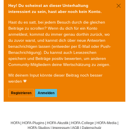
Hey! Du scheinst an dieser Unterhaltung
interessiert zu sein, hast aber noch kein Konto.
Hast du es satt, bei jedem Besuch durch die gleichen
Beiträge zu scrollen? Wenn du dich für ein Konto
anmeldest, kommst du immer genau dorthin zurück, wo
du zuvor warst, und kannst dich über neue Antworten
benachrichtigen lassen (entweder per E-Mail oder Push-
Benachrichtigung). Du kannst auch Lesezeichen
speichern und Beiträge positiv bewerten, um anderen
Community-Mitgliedern deine Wertschätzung zu zeigen.
Mit deinem Input könnte dieser Beitrag noch besser
werden 💗
Registrieren
Anmelden
HOFA
|
HOFA-Plugins
|
HOFA-Akustik
|
HOFA-College
|
HOFA-Media
|
HOFA-Studios
|
Impressum
|
AGB
|
Datenschutz