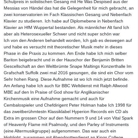
Schulpreis in solistischen Gesang mit He Was Despised aus der
Messias von Händel das hat die Gelegenheit für mich gebracht, an
zwei konservatorien im Fach Klassischen Gesang und Nebenfach
Klavier zu studieren. Ich habe auf Diplomebene in Nebenfach
Klavier an HfM Wuppertal bestanden. Als männlicher Alt fand Ich
aber als Heterosexueller Schwer und nicht super schön war
Ich von den Anderen behandelt worden, Ich gab es deswegen auf
und habe es versucht mit theoretischer Musik mehr in dieses
Phase in die Praxis zu kommen. Am Ende habe Ich mich selber
Bariton beigebracht und in der Hauschor der Benjamin Britten
Gescellschaft an den Weltbrümte Snape Maltings Konzerthalle Im
Grafschaft Suffolk zwei mal 2016 gesungen, die sind ein Chor vom
Sehr hohen Rang. Diese Aufnahme ist wo Ich mich jetzt befinde.
Am Anfang habe Ich auch für BBC Weltdienst mit Ralph Allwood
MBE auf den In Praise of God show für Anglikanischer
Kirchenmusik eine Aufnahme gemacht und auch für
Cembalospieler und Chefdirigent Peter Holman habe Ich 1998 für
das zweitberühmtestn Klassiklabel Hyperion Records ein CD als
Extra im grossen Chor auf den Nummern 9 und 14 von Vital Spark
of Heavenly Flame mit Psalmody, und den Parley of Instruments
(eine Altermusikgruppe) aufgenommen. Das war auch ein
Highlight, zusammen mit Abendgottesdienst an Kings College