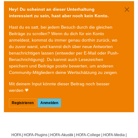
Hey! Du scheinst an dieser Unterhaltung
interessiert zu sein, hast aber noch kein Konto.
Hast du es satt, bei jedem Besuch durch die gleichen
Beiträge zu scrollen? Wenn du dich für ein Konto
anmeldest, kommst du immer genau dorthin zurück, wo
du zuvor warst, und kannst dich über neue Antworten
benachrichtigen lassen (entweder per E-Mail oder Push-
Benachrichtigung). Du kannst auch Lesezeichen
speichern und Beiträge positiv bewerten, um anderen
Community-Mitgliedern deine Wertschätzung zu zeigen.
Mit deinem Input könnte dieser Beitrag noch besser
werden 💗
Registrieren
Anmelden
HOFA
|
HOFA-Plugins
|
HOFA-Akustik
|
HOFA-College
|
HOFA-Media
|