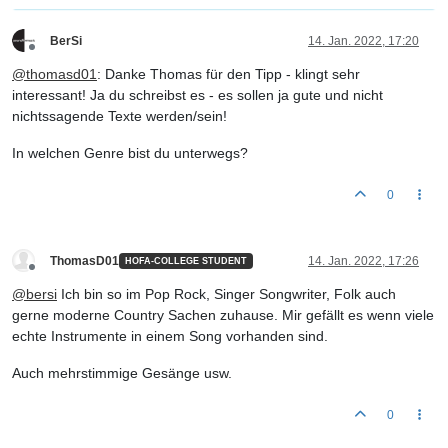
BerSi
14. Jan. 2022, 17:20
Offline
@
thomasd01
: Danke Thomas für den Tipp - klingt sehr
interessant! Ja du schreibst es - es sollen ja gute und nicht
nichtssagende Texte werden/sein!
In welchen Genre bist du unterwegs?
0
ThomasD01
14. Jan. 2022, 17:26
HOFA-COLLEGE STUDENT
Offline
@
bersi
Ich bin so im Pop Rock, Singer Songwriter, Folk auch
gerne moderne Country Sachen zuhause. Mir gefällt es wenn viele
echte Instrumente in einem Song vorhanden sind.
Auch mehrstimmige Gesänge usw.
0