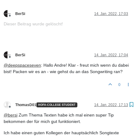
BerSi
14. Jan. 2022, 17:03
Offline
Dieser Beitrag wurde gelöscht!
BerSi
14. Jan. 2022, 17:04
Offline
@
deepspaceseven
: Hallo Andre! Klar - freut mich wenn du dabei
bist! Packen wir es an - wie gehst du an das Songwriting ran?
0
ThomasD01
14. Jan. 2022, 17:13
HOFA-COLLEGE STUDENT
Offline
@
bersi
Zum Thema Texten habe ich mal einen super Tip
bekommen der für mich gut funktioniert.
Ich habe einen guten Kollegen der hauptsächlich Songtexte