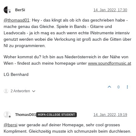
BerSi
14. Jan. 2022, 17:30
Offline
@
thomasd01
: Hey - das klingt als ob ich das geschrieben habe -
mache genau das Gleiche. Spiele in Bands - Gitarre und
Leadvocals - ja ich mag es auch wenn echte INstrumente intensiv
genutzt werden wobei die Verlockung ist groß auch die Gitten über
NI zu programmieren.
Woher kommst du? Ich bin aus Niederösterreich in der Nähe von
Wien - findest auch meine homepage unter
www.soundformusic.at
LG Bernhard
0
2 Antworten
ThomasD01
14. Jan. 2022, 19:19
HOFA-COLLEGE STUDENT
Offline
@
bersi
war gerade auf deiner Homepage, sehr cool grosses
Kompliment. Gleichzeitig musste ich schmunzeln beim durchlesen.