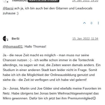
ThomasD01
14. Jan. 2022, 19:20
HOFA-COLLEGE STUDENT
Offline
@
bersi
ach ja, ich bin auch bei den Gitarren und Leadvocals
zuhause :)
0
BerSi
15. Jan. 2022, 11:34
Offline
@
thomasd01
: Hallo Thomas!
Ja - die neue Zeit macht es möglich - man muss nur seine
Chancen nutzen :-) - ich wollte schon immer in die Tontechnik
allerdings, na sagen wir mal, die Zeiten waren damals anders. Ein
Studium in einer anderen Stadt kam leider nicht in Frage. Somit
habe ich ich die Möglichkeit der Onlineausbildung genutzt und
siehe da - die Zeit ist verflogen und ich habe viel gelernt!
Ja - Jonas, Martin und Joe Gilder sind ebefalls meine Favoriten im
Netz. Habe übrigens bei Jonas beim Weihnachtsgewinnspiel das
Mikro gewonnen. Dafür bin ich jetzt bei ihm Premiummitglied😉