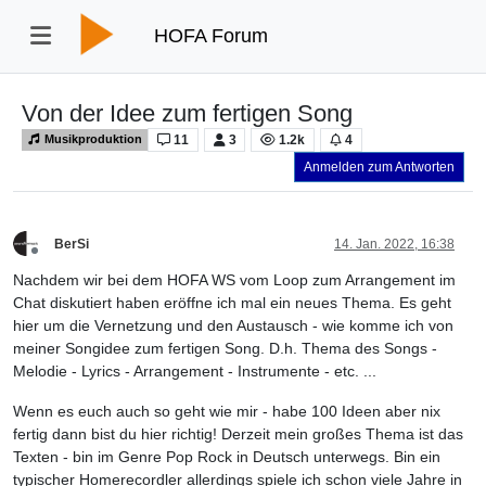
HOFA Forum
Von der Idee zum fertigen Song
11
3
1.2k
4
Musikproduktion
Anmelden zum Antworten
BerSi
14. Jan. 2022, 16:38
Offline
Nachdem wir bei dem HOFA WS vom Loop zum Arrangement im
Chat diskutiert haben eröffne ich mal ein neues Thema. Es geht
hier um die Vernetzung und den Austausch - wie komme ich von
meiner Songidee zum fertigen Song. D.h. Thema des Songs -
Melodie - Lyrics - Arrangement - Instrumente - etc. ...
Wenn es euch auch so geht wie mir - habe 100 Ideen aber nix
fertig dann bist du hier richtig! Derzeit mein großes Thema ist das
Texten - bin im Genre Pop Rock in Deutsch unterwegs. Bin ein
typischer Homerecordler allerdings spiele ich schon viele Jahre in