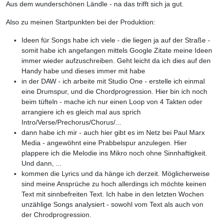
Aus dem wunderschönen Ländle - na das trifft sich ja gut.
Also zu meinen Startpunkten bei der Produktion:
Ideen für Songs habe ich viele - die liegen ja auf der Straße -
somit habe ich angefangen mittels Google Zitate meine Ideen
immer wieder aufzuschreiben. Geht leicht da ich dies auf den
Handy habe und dieses immer mit habe
in der DAW - ich arbeite mit Studio One - erstelle ich einmal
eine Drumspur, und die Chordprogression. Hier bin ich noch
beim tüfteln - mache ich nur einen Loop von 4 Takten oder
arrangiere ich es gleich mal aus sprich
Intro/Verse/Prechorus/Chorus/...
dann habe ich mir - auch hier gibt es im Netz bei Paul Marx
Media - angewöhnt eine Prabbelspur anzulegen. Hier
plappere ich die Melodie ins Mikro noch ohne Sinnhaftigkeit.
Und dann, ...
kommen die Lyrics und da hänge ich derzeit. Möglicherweise
sind meine Ansprüche zu hoch allerdings ich möchte keinen
Text mit sinnbefreiten Text. Ich habe in den letzten Wochen
unzählige Songs analysiert - sowohl vom Text als auch von
der Chrodprogression.