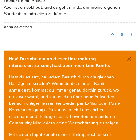
DAnke für die Antwort.
Aber ist eh sold out, und es geht mir darum meine eigenen
Shortcuts ausdrucken zu können.
Kepp on rocking
0
Hey! Du scheinst an dieser Unterhaltung
interessiert zu sein, hast aber noch kein Konto.
Hast du es satt, bei jedem Besuch durch die gleichen
Beiträge zu scrollen? Wenn du dich für ein Konto
anmeldest, kommst du immer genau dorthin zurück, wo
du zuvor warst, und kannst dich über neue Antworten
benachrichtigen lassen (entweder per E-Mail oder Push-
Benachrichtigung). Du kannst auch Lesezeichen
speichern und Beiträge positiv bewerten, um anderen
Community-Mitgliedern deine Wertschätzung zu zeigen.
Mit deinem Input könnte dieser Beitrag noch besser