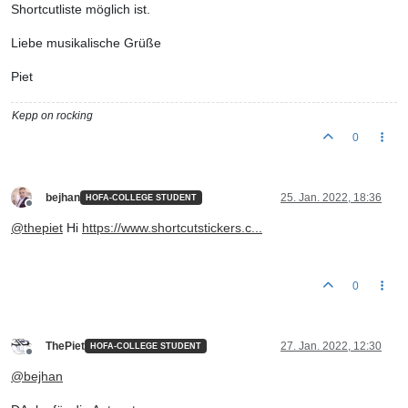
Shortcutliste möglich ist.
Liebe musikalische Grüße
Piet
Kepp on rocking
0
bejhan
25. Jan. 2022, 18:36
HOFA-COLLEGE STUDENT
Offline
@
thepiet
Hi
https://www.shortcutstickers.c...
0
ThePiet
27. Jan. 2022, 12:30
HOFA-COLLEGE STUDENT
Offline
@
bejhan