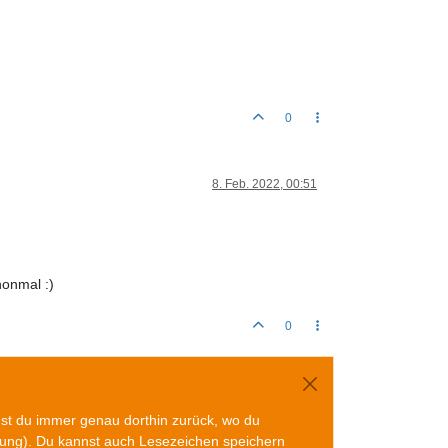
0
8. Feb. 2022, 00:51
honmal :)
0
mst du immer genau dorthin zurück, wo du
gung). Du kannst auch Lesezeichen speichern