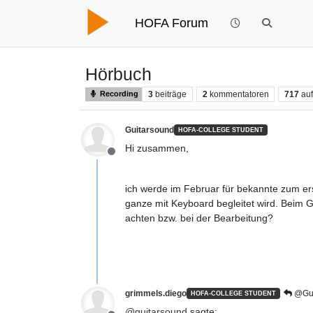
HOFA Forum
Hörbuch
3
beiträge
2
kommentatoren
717
auf
Recording
Guitarsound
HOFA-COLLEGE STUDENT
Hi zusammen,
Offline
ich werde im Februar für bekannte zum er
ganze mit Keyboard begleitet wird. Beim G
achten bzw. bei der Bearbeitung?
grimmels.diego
@Gui
HOFA-COLLEGE STUDENT
@
guitarsound
sagte: