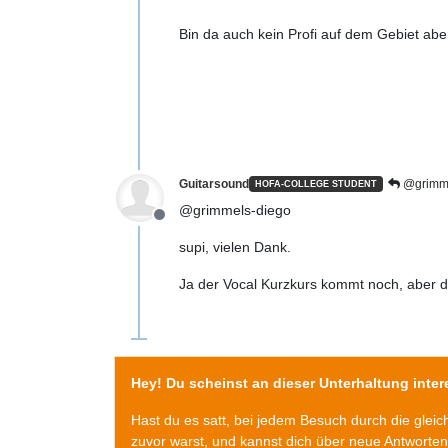
Bin da auch kein Profi auf dem Gebiet aber
Guitarsound
@grimme
HOFA-COLLEGE STUDENT
@grimmels-diego
Offline
supi, vielen Dank.
Ja der Vocal Kurzkurs kommt noch, aber da
Hey! Du scheinst an dieser Unterhaltung intere
Hast du es satt, bei jedem Besuch durch die glei
zuvor warst, und kannst dich über neue Antworte