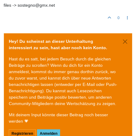
files -> sostegno@gmx.net
0
Hey! Du scheinst an dieser Unterhaltung
interessiert zu sein, hast aber noch kein Konto.
Hast du es satt, bei jedem Besuch durch die gleichen
Beiträge zu scrollen? Wenn du dich für ein Konto
anmeldest, kommst du immer genau dorthin zurück, wo
du zuvor warst, und kannst dich über neue Antworten
benachrichtigen lassen (entweder per E-Mail oder Push-
Benachrichtigung). Du kannst auch Lesezeichen
speichern und Beiträge positiv bewerten, um anderen
Community-Mitgliedern deine Wertschätzung zu zeigen.
Mit deinem Input könnte dieser Beitrag noch besser
werden 💗
Registrieren
Anmelden