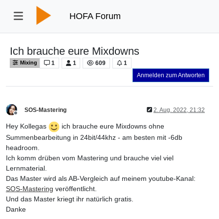
HOFA Forum
Ich brauche eure Mixdowns
1
1
609
1
Mixing
Anmelden zum Antworten
SOS-Mastering
2. Aug. 2022, 21:32
Offline
Hey Kollegas
ich brauche eure Mixdowns ohne
Summenbearbeitung in 24bit/44khz - am besten mit -6db
headroom.
Ich komm drüben vom Mastering und brauche viel viel
Lernmaterial.
Das Master wird als AB-Vergleich auf meinem youtube-Kanal:
SOS-Mastering
veröffentlicht.
Und das Master kriegt ihr natürlich gratis.
Danke