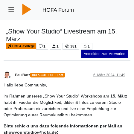
HOFA Forum
„Show Your Studio“ Livestream am 15.
März
1
1
381
1
HOFA-College
Anmelden zum Antworten
PaulBatz
6. März 2024, 11:49
HOFA-COLLEGE TEAM
Offline
Hallo liebe Community,
im Rahmen unseres „Show Your Studio“ Workshops am
15. März
habt ihr wieder die Möglichkeit, Bilder & Infos zu eurem Studio
oder Proberaum einzureichen und live eine Empfehlung zur
Optimierung eurer Raumakustik zu bekommen.
Bitte schickt uns dazu folgende Informationen per Mail an
showyourstudio@hofa.de: