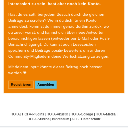
interessiert zu sein, hast aber noch kein Konto.
Hast du es satt, bei jedem Besuch durch die gleichen
Beiträge zu scrollen? Wenn du dich für ein Konto
anmeldest, kommst du immer genau dorthin zurück, wo
du zuvor warst, und kannst dich über neue Antworten
benachrichtigen lassen (entweder per E-Mail oder Push-
Benachrichtigung). Du kannst auch Lesezeichen
speichern und Beiträge positiv bewerten, um anderen
Community-Mitgliedern deine Wertschätzung zu zeigen.
Mit deinem Input könnte dieser Beitrag noch besser
werden 💗
Registrieren
Anmelden
HOFA
|
HOFA-Plugins
|
HOFA-Akustik
|
HOFA-College
|
HOFA-Media
|
HOFA-Studios
|
Impressum
|
AGB
|
Datenschutz