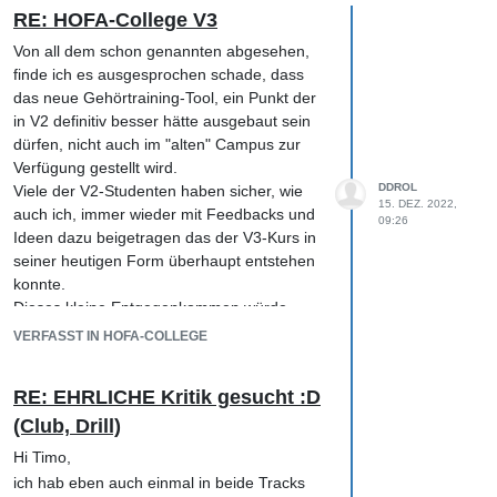
RE: HOFA-College V3
Von all dem schon genannten abgesehen,
finde ich es ausgesprochen schade, dass
das neue Gehörtraining-Tool, ein Punkt der
in V2 definitiv besser hätte ausgebaut sein
dürfen, nicht auch im "alten" Campus zur
Verfügung gestellt wird.
DDROL
Viele der V2-Studenten haben sicher, wie
15. DEZ. 2022,
auch ich, immer wieder mit Feedbacks und
09:26
Ideen dazu beigetragen das der V3-Kurs in
seiner heutigen Form überhaupt entstehen
konnte.
Dieses kleine Entgegenkommen würde
schon ganz gut in die Weihnachtszeit
VERFASST IN HOFA-COLLEGE
passen :)
RE: EHRLICHE Kritik gesucht :D
Upgrade-Kosten hin oder her, immer das
neueste Handy, das neueste Auto, neuester
(Club, Drill)
Fernseher, macht auch nicht glücklich, im
Hi Timo,
Gegenteil - ich hab überhaupt nichts von all
ich hab eben auch einmal in beide Tracks
dem und kann nur bestätigen was mein