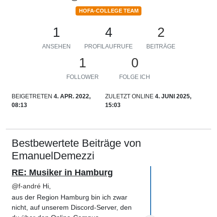
HOFA-COLLEGE TEAM
1
4
2
ANSEHEN
PROFILAUFRUFE
BEITRÄGE
1
0
FOLLOWER
FOLGE ICH
BEIGETRETEN
4. APR. 2022,
ZULETZT ONLINE
4. JUNI 2025,
08:13
15:03
Bestbewertete Beiträge von
EmanuelDemezzi
RE: Musiker in Hamburg
@
f-andré
Hi,
aus der Region Hamburg bin ich zwar
nicht, auf unserem Discord-Server, den