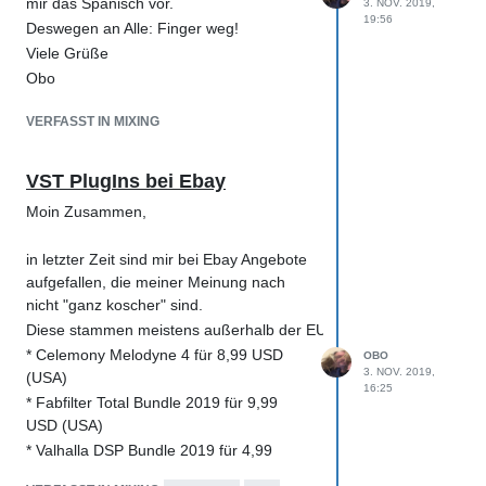
mir das Spanisch vor.
3. NOV. 2019,
19:56
Deswegen an Alle: Finger weg!
Viele Grüße
Obo
VERFASST IN MIXING
VST PlugIns bei Ebay
Moin Zusammen,
in letzter Zeit sind mir bei Ebay Angebote
aufgefallen, die meiner Meinung nach
nicht "ganz koscher" sind.
Diese stammen meistens außerhalb der EU (USA, Kanada, England :
* Celemony Melodyne 4 für 8,99 USD
OBO
3. NOV. 2019,
(USA)
16:25
* Fabfilter Total Bundle 2019 für 9,99
USD (USA)
* Valhalla DSP Bundle 2019 für 4,99
Pfund (GB)